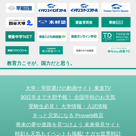
教育力こそが、国力だと思う。
大学・学部選びの動画サイト 東進TV
90日先まで大胆予報！ 全国学校のお天気
受験生必見！ 大学情報・入試情報
きっと元気になる Proverb格言
将来の夢や進路を見つけよう 未来発見サイト
時刻も天気もイベントも掲載! ナガセ世界時計