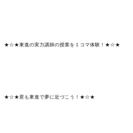
★☆★東進の実力講師の授業を１コマ体験！★☆★
★☆★君も東進で夢に近づこう！★☆★