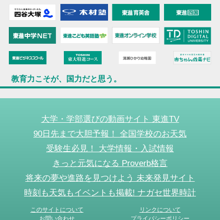
教育力こそが、国力だと思う。
大学・学部選びの動画サイト 東進TV
90日先まで大胆予報！ 全国学校のお天気
受験生必見！ 大学情報・入試情報
きっと元気になる Proverb格言
将来の夢や進路を見つけよう 未来発見サイト
時刻も天気もイベントも掲載! ナガセ世界時計
このサイトについて
リンクについて
お問い合わせ
プライバシーポリシー