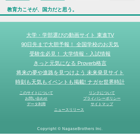
教育力こそが、国力だと思う。
大学・学部選びの動画サイト 東進TV
90日先まで大胆予報！ 全国学校のお天気
受験生必見！ 大学情報・入試情報
きっと元気になる Proverb格言
将来の夢や進路を見つけよう 未来発見サイト
時刻も天気もイベントも掲載! ナガセ世界時計
このサイトについて
リンクについて
お問い合わせ
プライバシーポリシー
データ利用
サイトマップ
ニュースリリース
Copyright © NagaseBrothers Inc.