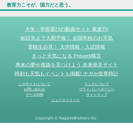
教育力こそが、国力だと思う。
大学・学部選びの動画サイト 東進TV
90日先まで大胆予報！ 全国学校のお天気
受験生必見！ 大学情報・入試情報
きっと元気になる Proverb格言
将来の夢や進路を見つけよう 未来発見サイト
時刻も天気もイベントも掲載! ナガセ世界時計
このサイトについて
リンクについて
お問い合わせ
プライバシーポリシー
データ利用
サイトマップ
ニュースリリース
Copyright © NagaseBrothers Inc.