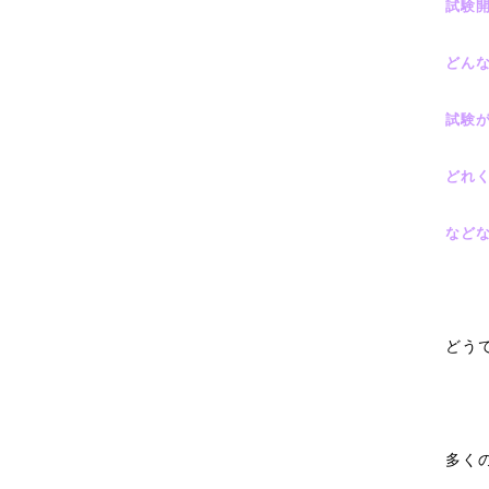
試験
どん
試験
どれ
など
どう
多く