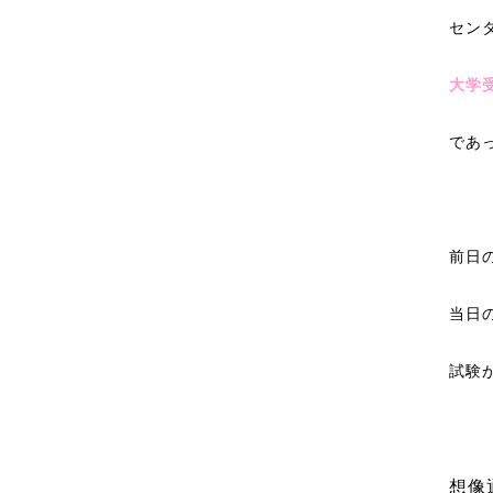
セン
大学
であ
前日
当日
試験
想像