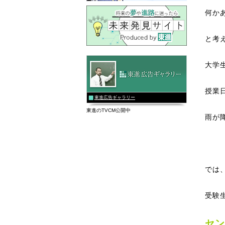
何か
と考
大学
授業日
東進広告ギャラリー
東進のTVCM公開中
雨が
では
受験
セン