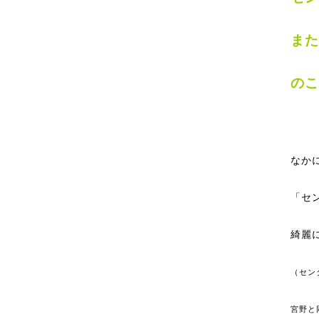
また
のこ
なか
「セ
綺麗
（セン
宮野と