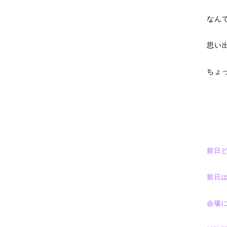
なん
思い
ちょ
前日
前日
会場