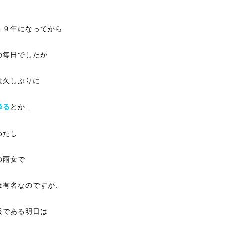
１９年になってから
の毎日でしたが
は久しぶりに
降る
とか…
わたし
の雨女で
は有名なのですが、
報である明日は