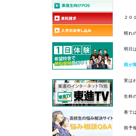
２０
晴れ
明日
雨が
実は
生粋
巷で
雨予