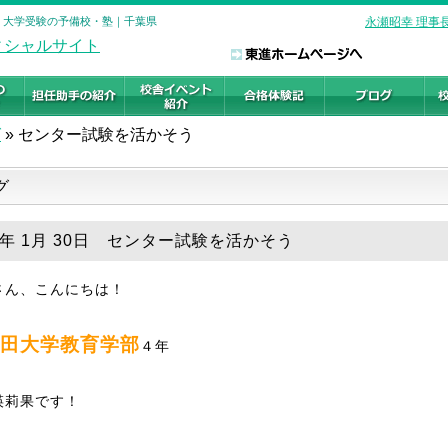
校 大学受験の予備校・塾｜千葉県
永瀬昭幸 理事
グ
»
センター試験を活かそう
グ
19年 1月 30日 センター試験を活かそう
さん、こんにちは！
田大学教育学部
４年
瑛莉果です！