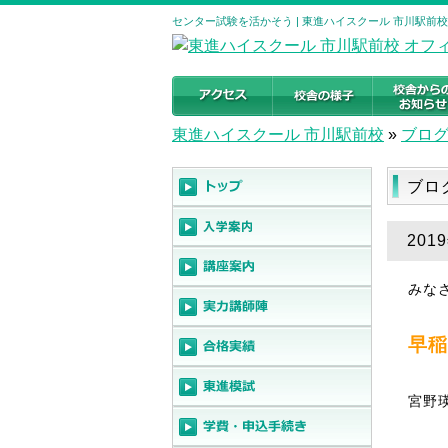
センター試験を活かそう | 東進ハイスクール 市川駅前
東進ハイスクール 市川駅前校
»
ブロ
ブロ
20
みな
早稲
宮野