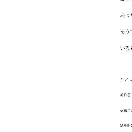
あっ
そう
いる
たと
前日思
夜寝つ
試験開