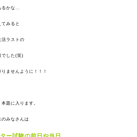
あるかな…
えてみると
生活ラストの
でした(笑)
降りませんように！！！
、本題に入ります。
生のみなさんは
ター試験の前日や当日