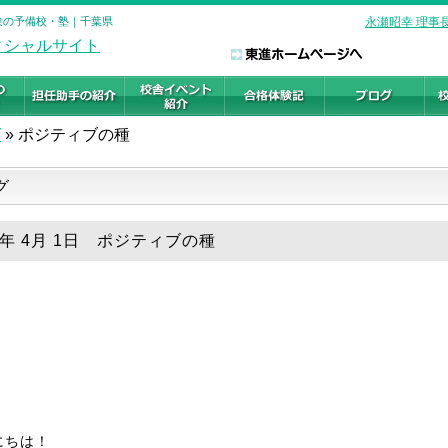
受験の予備校・塾｜千葉県
永瀬昭幸 理事
グ
»
ポジティブの種
グ
9年 4月 1日 ポジティブの種
にちは！