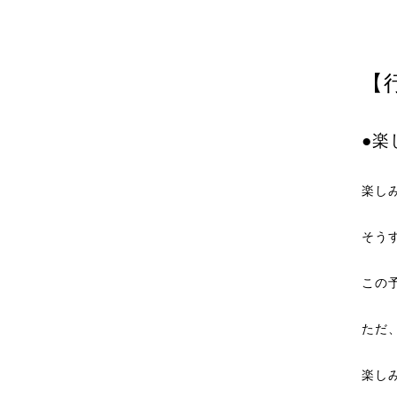
【
●楽
楽し
そう
この
ただ
楽し