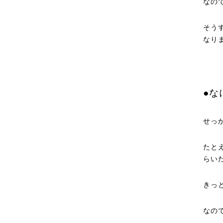
なの
そう
なり
●な
せっ
たと
らい
きっ
なの