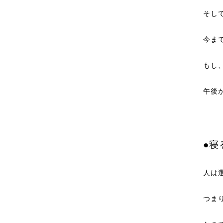
そし
今ま
もし
午後
●寝
人は
つま