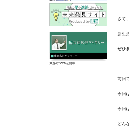
さて
新生
ぜひ
東進広告ギャラリー
東進のTVCM公開中
前回
今回
今回
どん