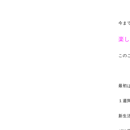
今ま
楽し
この
最初
１週
新生