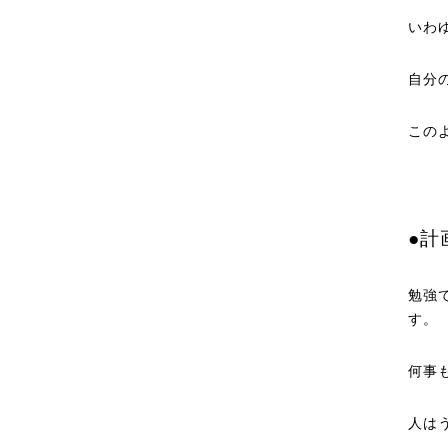
いわ
自分
この
●計
勉強
す。
何事
人は