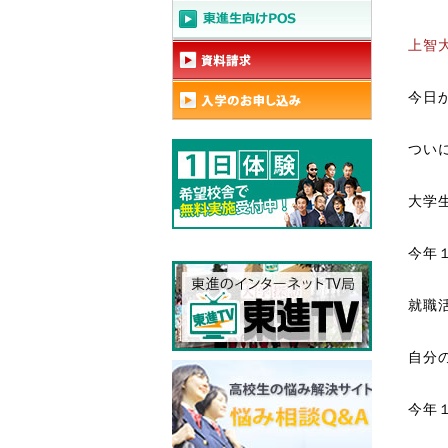
上智
今日
つい
大学
今年
就職
自分
今年