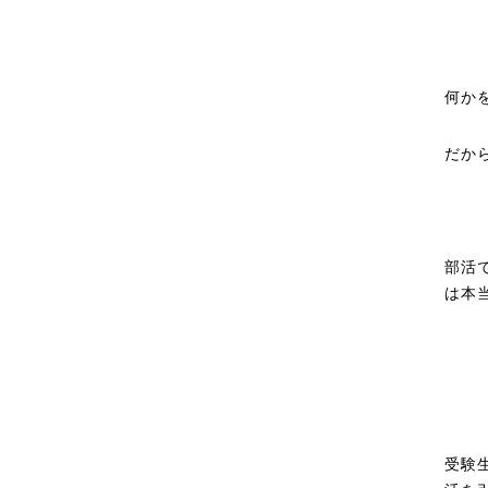
何か
だか
部活
は本
受験