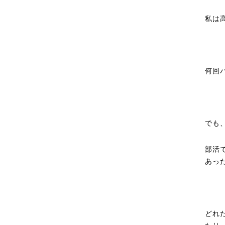
私は
何回
でも
部活
あっ
どれ