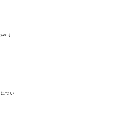
のやり
」
につい