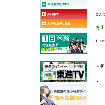
こん
青山
しっ
～担
テー