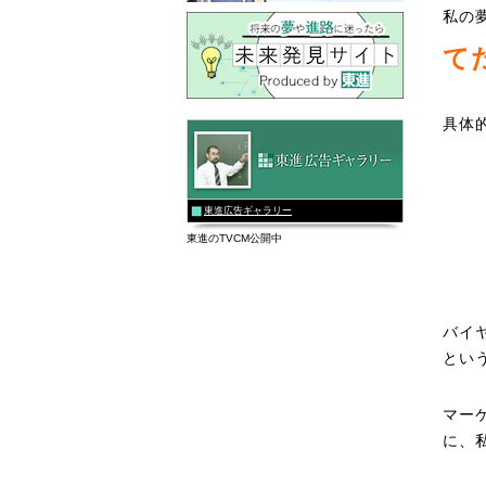
私の
て
具体
東進広告ギャラリー
東進のTVCM公開中
バイ
とい
マー
に、