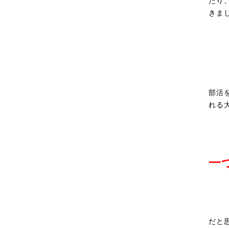
たり
きま
部活
れる
一
だと