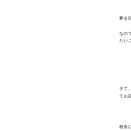
夢を
なの
たい
さて
てお
校舎