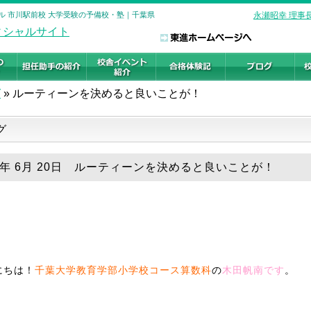
ル 市川駅前校 大学受験の予備校・塾｜千葉県
永瀬昭幸 理事
グ
»
ルーティーンを決めると良いことが！
グ
19年 6月 20日 ルーティーンを決めると良いことが！
にちは！
千葉大学教育学部小学校コース算数科
の
木田帆南です
。