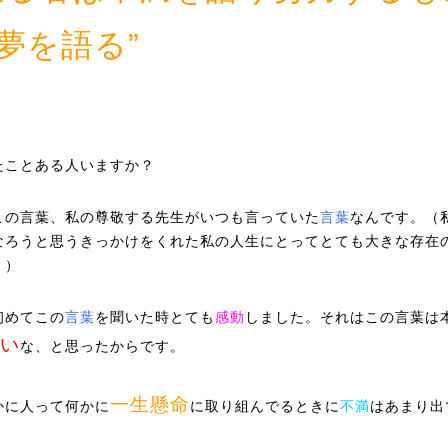
夢を語る”
！
たことある人いますか？
この言葉、私の尊敬する先生がいつも言っていた
言葉
なんです。（
なろうと思うきっかけをくれた私の人生にとってとても大きな存在
。）
初めてこの
言葉
を聞いた時とても
感動
しました。それはこの言葉は
い
な、と思ったからです。
一生懸命
かに人って何かに
に取り組んでるときに
不満
はあまり出
。