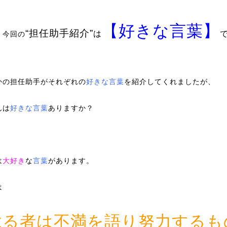
【好きな言葉】
“担任助手紹介”
は
、今回の
かの担任助手がそれぞれの
好きな言葉
を紹介してくれましたが、
んは
好きな言葉
ありますか？
は
大好き
な
言葉
があります。
は
怠る者は不満を語り努力するも