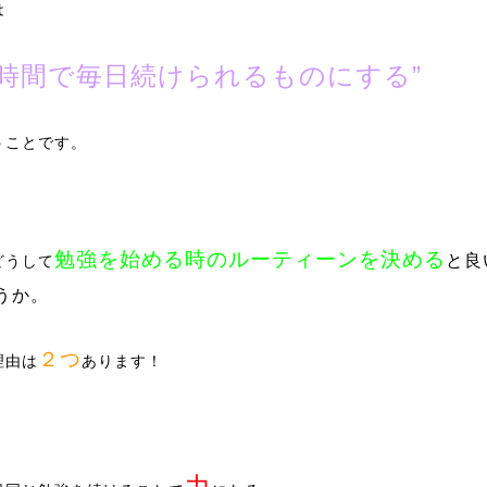
は
短時間で毎日続けられるものにする”
うことです。
勉強を始める時のルーティーンを決める
と良
どうして
うか。
２つ
理由は
あります！
力