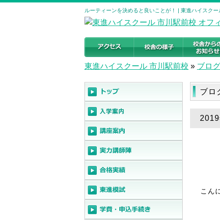
ルーティーンを決めると良いことが！ | 東進ハイスクー
東進ハイスクール 市川駅前校
»
ブロ
ブロ
20
こん