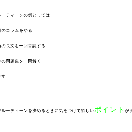
ルーティーンの例としては
日のコラムをやる
語の長文を一回音読する
学の問題集を一問解く
です！
ポイント
でルーティーンを決めるときに気をつけて欲しい
が