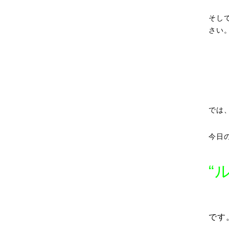
そし
さい
では
今日
“
です