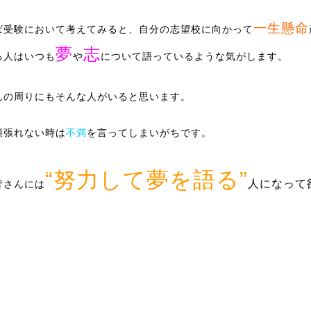
一生懸命
ば受験において考えてみると、自分の志望校に向かって
夢
志
る人はいつも
や
について語っているような気がします。
んの周りにもそんな人がいると思います。
頑張れない時は
不満
を言ってしまいがちです。
“努力して夢を語る”
人になって
皆さんには
。