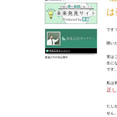
は
です
聞い
東進広告ギャラリー
実は
東進のTVCM公開中
生に
です
私は
正し
たし
せん