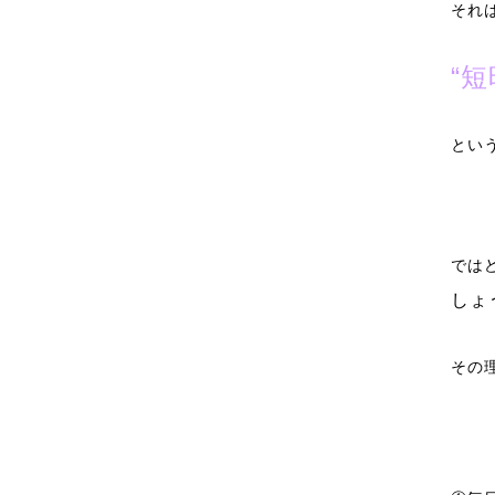
それ
“
とい
では
しょ
その