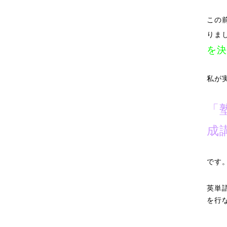
この
りま
を決
私が
「
成
です
英単
を行