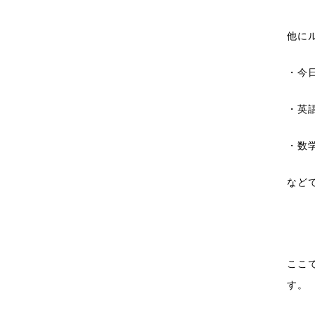
他に
・今
・英
・数
など
ここ
す。