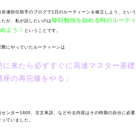
前岩瀬担任助手のブログで1日のルーティーンを確立しよう、とい
毎日勉強を始める時のルーテ
したが、私が話したいのは
めよう！
ということです。
実際にやっていたルーティーンは
塾に来たら必ずすぐに高速マスター基礎
講座の再完修をやる」
。
語センター1800、古文単語、などやる内容はその時期の自分に必要
なっていました。