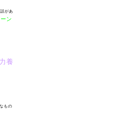
う話があ
ィーン
力養
なもの