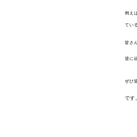
例え
てい
皆さ
逆に
ぜひ
です