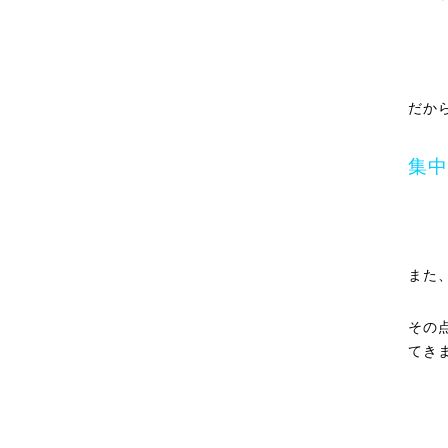
だか
集中
また
その
てき