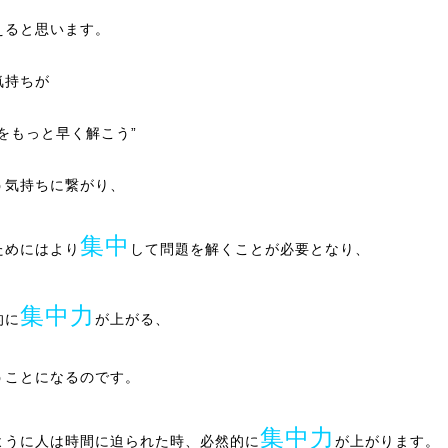
えると思います。
気持ちが
題をもっと早く解こう”
う気持ちに繋がり、
集中
ためにはより
して問題を解くことが必要となり、
集中力
的に
が上がる、
うことになるのです。
集中力
ように人は時間に迫られた時、必然的に
が上がります。