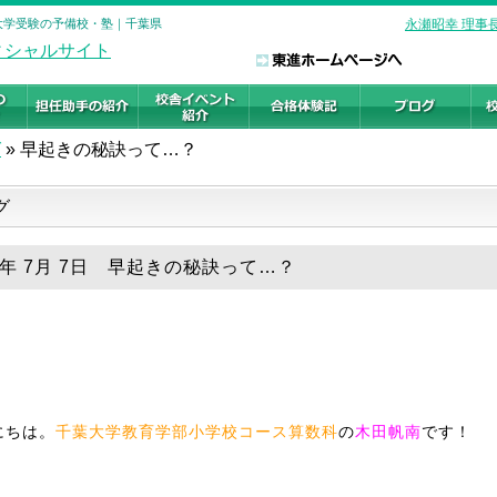
 大学受験の予備校・塾｜千葉県
永瀬昭幸 理事
グ
»
早起きの秘訣って…？
グ
19年 7月 7日 早起きの秘訣って…？
にちは。
千葉大学教育学部小学校コース算数科
の
木田帆南
です！