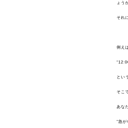
ょう
それ
例え
“12
とい
そこ
あな
“急