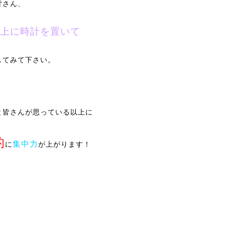
皆さん、
上に時計を置いて
してみて下さい。
と皆さんが思っている以上に
的
集中力
に
が
上がり
ます！