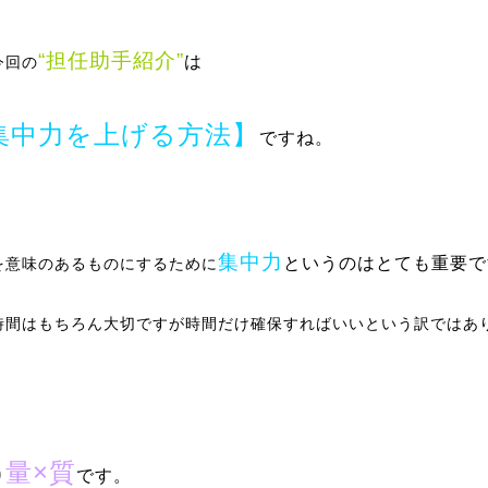
“担任助手紹介”
は
今回の
集中力を上げる方法】
ですね。
集中力
というのはとても重要で
を意味のあるものにするために
時間はもちろん大切ですが時間だけ確保すればいいという訳ではあ
量×質
です。
り