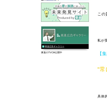
この
私が
東進広告ギャラリー
東進のTVCM公開中
【集
“
具体