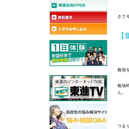
さて
【
勉強
勉強
ん。
つま