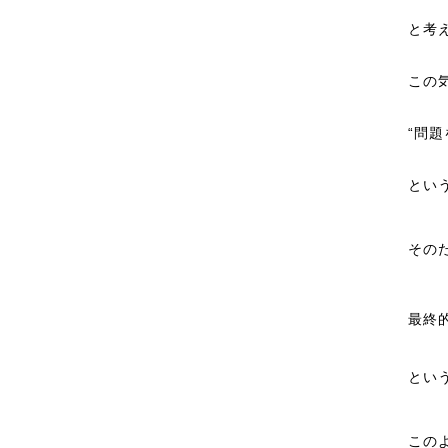
と考
この
“問
とい
その
最終
とい
この