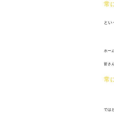
常
とい
ホー
皆さ
常
では