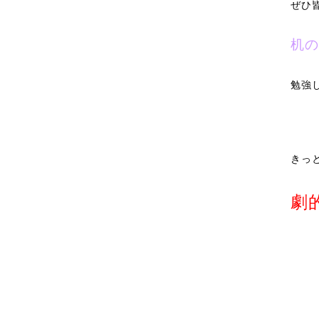
ぜひ
机の
勉強
きっ
劇