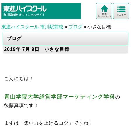
東進
市川駅前校
オフィシャルサイト
メニュー
ホームページ
東進ハイスクール 市川駅前校
»
ブログ
»
小さな目標
ブログ
2019年 7月 9日 小さな目標
こんにちは！
青山学院大学経営学部マーケティング学科
の
後藤真凜です！
まずは「集中力を上げるコツ」ですね！