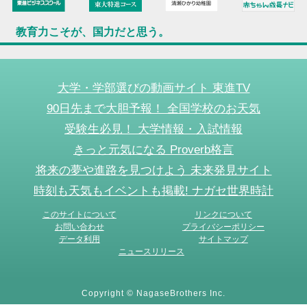
教育力こそが、国力だと思う。
大学・学部選びの動画サイト 東進TV
90日先まで大胆予報！ 全国学校のお天気
受験生必見！ 大学情報・入試情報
きっと元気になる Proverb格言
将来の夢や進路を見つけよう 未来発見サイト
時刻も天気もイベントも掲載! ナガセ世界時計
このサイトについて
リンクについて
お問い合わせ
プライバシーポリシー
データ利用
サイトマップ
ニュースリリース
Copyright © NagaseBrothers Inc.