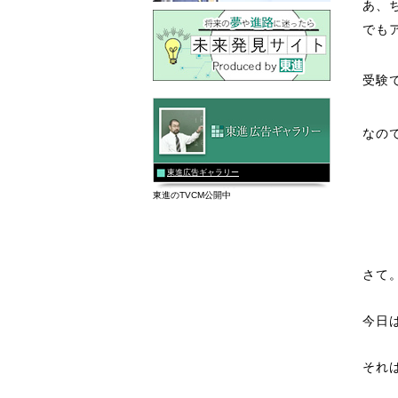
あ、
でも
受験
なの
東進広告ギャラリー
東進のTVCM公開中
さて
今日
それ