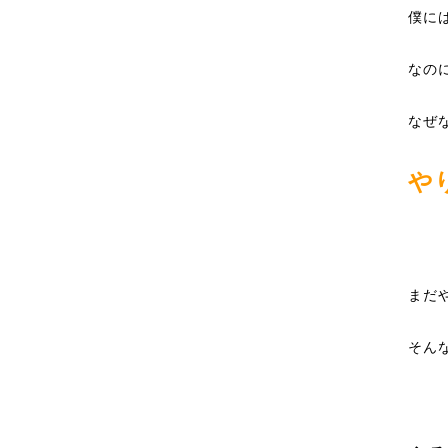
僕に
なの
なぜ
や
まだ
そん