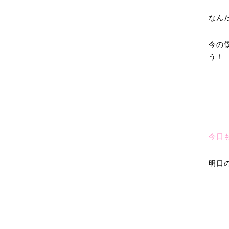
なん
今の
う！
今日
明日