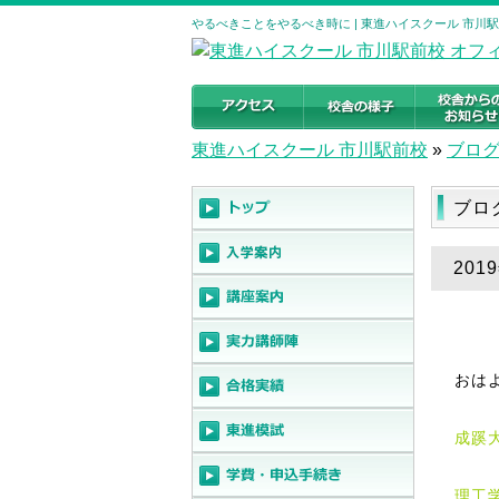
やるべきことをやるべき時に | 東進ハイスクール 市川
東進ハイスクール 市川駅前校
»
ブロ
ブロ
20
おは
成蹊
理工