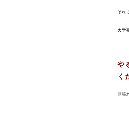
それ
大学
や
く
頑張