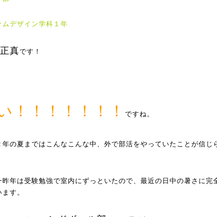
テムデザイン学科１年
正真
です！
い！！！！！！！
ですね。
２年の夏まではこんなこんな中、外で部活をやっていたことが信じ
。
一昨年は受験勉強で室内にずっといたので、最近の日中の暑さに完
います。