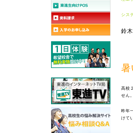
シス
鈴木
暑
高校
せん
昨年
けて