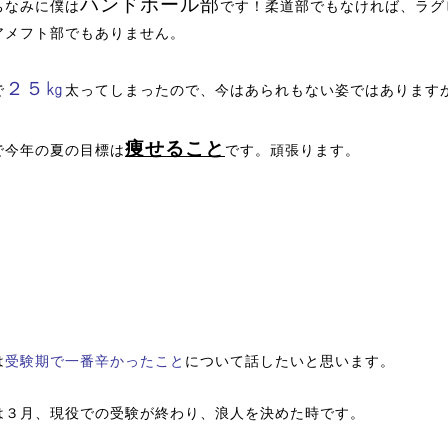
ハンドボール部
ちなみに僕は
です！柔道部でもなければ、ラグ
アメフト部でもありません。
２５㎏
で
太ってしまったので、今はあられもない姿ではあります
痩せること
で今年の夏の目標は
です。頑張ります。
。
は
受験期で一番辛かったこと
について話したいと思います。
は３月、現役での受験が終わり、浪人を決めた時です。