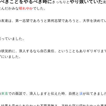
べきことをやるべき時に
やり抜いていた
きっちりと
なんだかみな
晴れやか
でした。
の友達は、第一志望であろうと第何志望であろうと、大学を決めて
。
迷っていました。
の状況的に、浪人するなら自己責任、ということもありギリギリま
ずにいました。
の
東進
での面談で、浪人しますと伝えた時、自然と
涙
が出てきまし
へ結果を見せられなかった不甲斐無さ、方針を守り切れなかった東