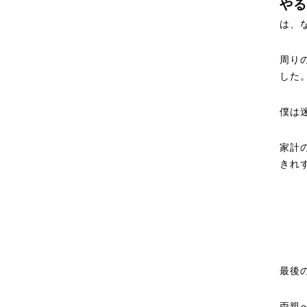
やる
は、
周り
した
僕は
家計
きれ
最後
両親