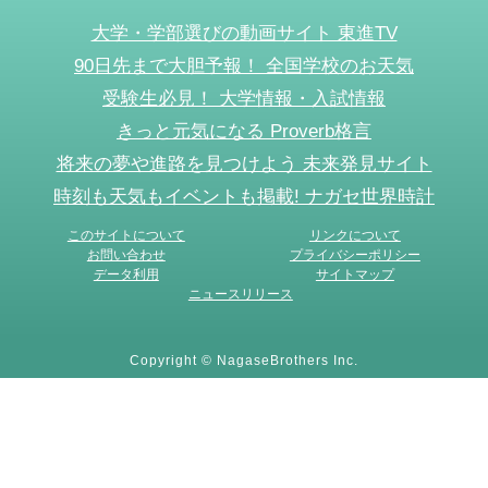
大学・学部選びの動画サイト 東進TV
90日先まで大胆予報！ 全国学校のお天気
受験生必見！ 大学情報・入試情報
きっと元気になる Proverb格言
将来の夢や進路を見つけよう 未来発見サイト
時刻も天気もイベントも掲載! ナガセ世界時計
このサイトについて
リンクについて
お問い合わせ
プライバシーポリシー
データ利用
サイトマップ
ニュースリリース
Copyright © NagaseBrothers Inc.