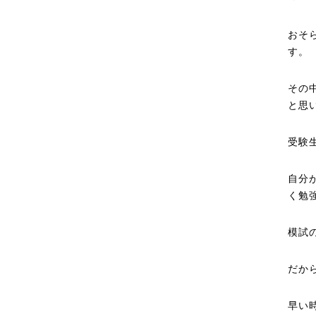
おそ
す。
その
と思
受験
自分
く勉
模試
だか
早い