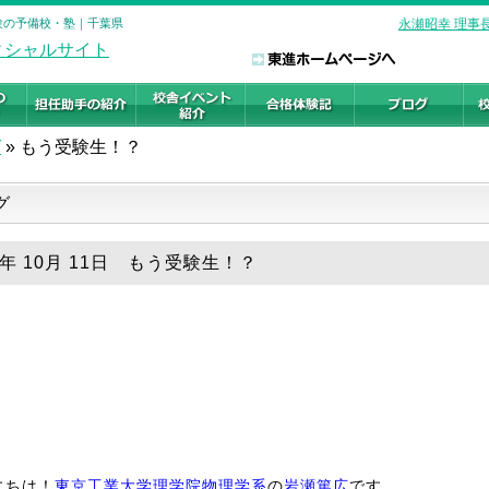
受験の予備校・塾｜千葉県
永瀬昭幸 理事
グ
»
もう受験生！？
グ
9年 10月 11日 もう受験生！？
にちは！
東京工業大学理学院物理学系
の
岩瀬篤広
です。