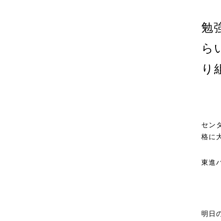
勉
ら
り
セン
格に
東進
明日