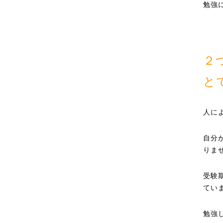
勉強
２
と
人に
自分
りま
受験
てい
勉強