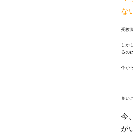
な
受験
しか
るの
今か
良い
今
が