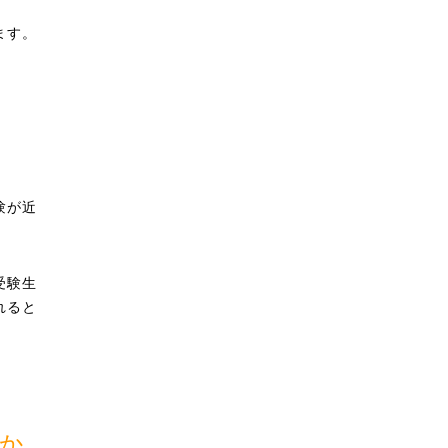
ます。
験が近
受験生
れると
か