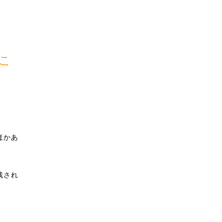
こ
ほかあ
残され
。