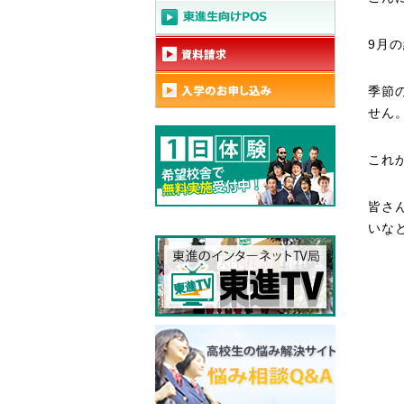
9月
季節
せん
これ
皆さ
いな