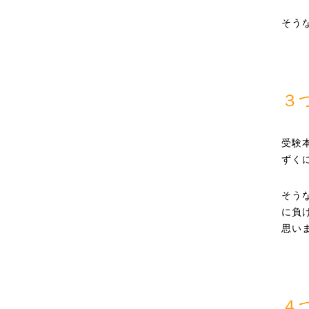
そう
３
受験
ずく
そう
に負
思い
４