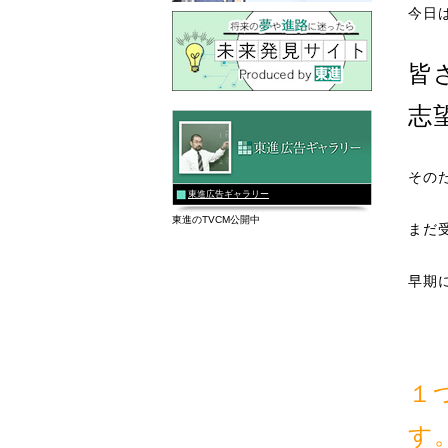
今日
皆
志
その
東進広告ギャラリー
東進のTVCM公開中
まだ
早期
１
す