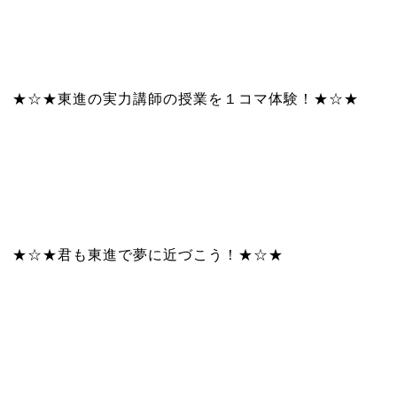
★☆★東進の実力講師の授業を１コマ体験！★☆★
★☆★君も東進で夢に近づこう！★☆★