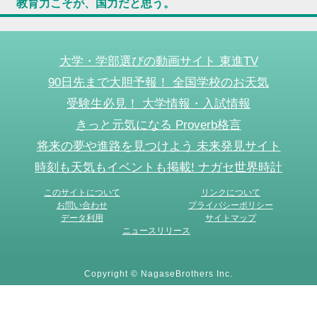
教育力こそが、国力だと思う。
大学・学部選びの動画サイト 東進TV
90日先まで大胆予報！ 全国学校のお天気
受験生必見！ 大学情報・入試情報
きっと元気になる Proverb格言
将来の夢や進路を見つけよう 未来発見サイト
時刻も天気もイベントも掲載! ナガセ世界時計
このサイトについて
リンクについて
お問い合わせ
プライバシーポリシー
データ利用
サイトマップ
ニュースリリース
Copyright © NagaseBrothers Inc.