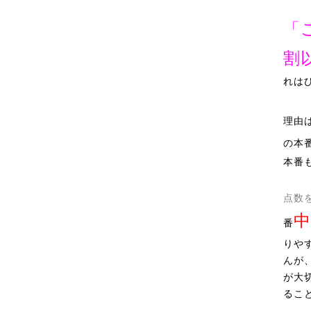
「
割
れは
理由
の本
本番
点数
中
番
りや
んが
が大
るこ