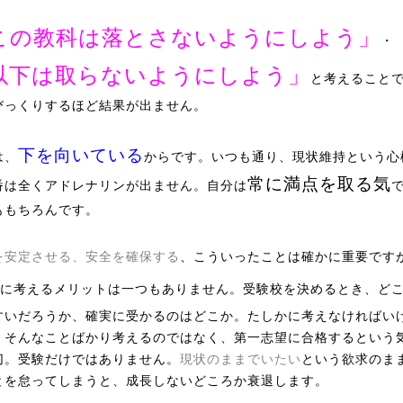
この教科は落とさないようにしよう」
・
以下は取らないようにしよう」
と考えること
びっくりするほど結果が出ません。
下を向いている
は、
からです。いつも通り、現状維持という心
常に満点を取る気
番は全くアドレナリンが出ません。自分は
ももちろんです。
を安定させる、安全を確保する
、こういったことは確かに重要です
に考えるメリットは一つもありません。受験校を決めるとき、ど
すいだろうか、確実に受かるのはどこか。たしかに考えなければい
、そんなことばかり考えるのではなく、第一志望に合格するという
切。受験だけではありません。
現状のままでいたい
という欲求のま
とを怠ってしまうと、成長しないどころか衰退します。