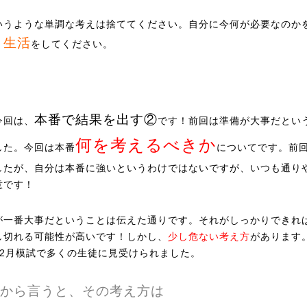
いうような単調な考えは捨ててください。自分に今何が必要なのか
生活
、
をしてください。
本番で結果を出す②
今回は、
です！前回は準備が大事だとい
何を考えるべきか
した。今回は本番
についてです。前
したが、自分は本番に強いというわけではないですが、いつも通り
意です！
が一番大事だということは伝えた通りです。それがしっかりできれ
し切れる可能性が高いです！しかし、
少し危ない考え方
があります
12月模試で多くの生徒に見受けられました。
から言うと、その考え方は