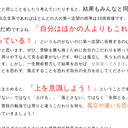
結果もみんなと
なと同じことをしたり考えていたりすると、
私立文系であればほとんどの人の第一志望の倍率は
10倍前後
です。
「自分はほかの人よりもこ
だめ
ですよね。
っている！」
というものがないのに第一志望に合格するの
だと思います。ぜひ、受験を勝ち抜くために自分のこだわりを持っ
。周りや下なんて見る必要がないです。時には孤立し、失うものも
ます。しかし、一生懸命努力して結果を出せば、
全部戻ってきます
ことを恐れず、孤立することを恐れず自分の全力を出してください
「上を意識しよう！」
にまとめると、
ということで
げない」ではなく「上げる」。「落とさない」ではなく「全部とる
孤立や違いを恐
、普段の勉強では周りと違うこだわりを持ち、
っていきましょう！