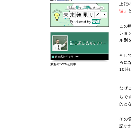
上記
理」
この
ショ
ル別
そし
東進広告ギャラリー
ろに
東進のTVCM公開中
10
なぜ
らで
的と
その
記す