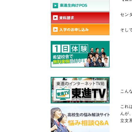
セン
そし
こん
これ
んが
立文