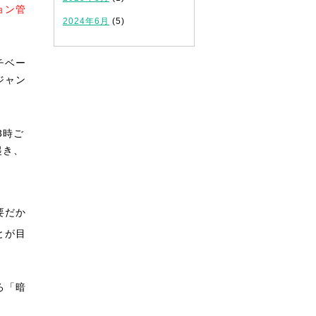
ョン管
2024年6月
(5)
チベー
ジャン
3時ご
起き、
要だか
とが目
ろ「暗