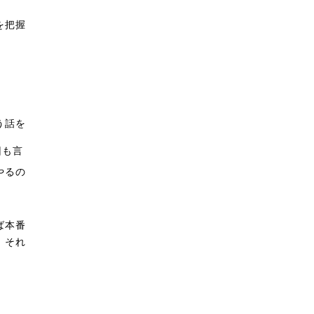
を把握
う話を
回も言
やるの
ば本番
。それ