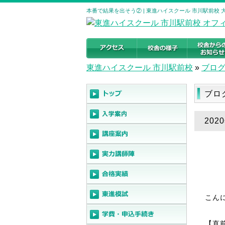
本番で結果を出そう② | 東進ハイスクール 市川駅前校
東進ハイスクール 市川駅前校
»
ブロ
ブロ
20
こん
【直