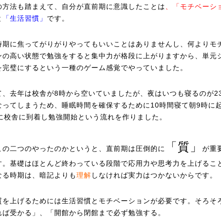
の方法も踏まえて、自分が直前期に意識したことは
、「モチベーシ
と
「生活習慣」
です。
時期に焦ってがりがりやってもいいことはありませんし、何よりモ
ンの高い状態で勉強をすると集中力が格段に上がりますから、単元
を完璧にするという一種のゲーム感覚でやっていました。
て、去年は校舎が8時から空いていましたが、夜はいつも寝るのが2
なってしまうため、睡眠時間を確保するために10時間寝て朝9時に
時に校舎に到着し勉強開始という流れを作りました。
「質」
この二つのやったのかというと、直前期は圧倒的に
が重
す。基礎はほとんど終わっている段階で応用力や思考力を上げるこ
なる時期は、暗記よりも
理解
しなければ実力はつかないからです。
質を上げるためには生活習慣とモチベーションが必要です。そろそ
れば受かる」、「開館から閉館まで必ず勉強する。