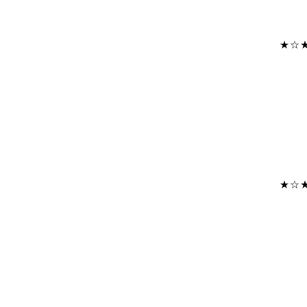
★☆
★☆