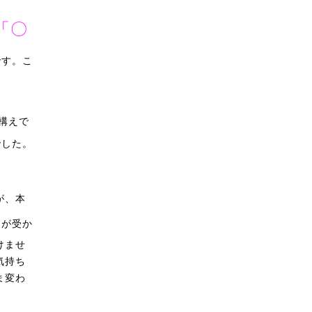
「〇
です。こ
構えで
でした。
が、本
こが受か
けませ
気持ち
ま変わ