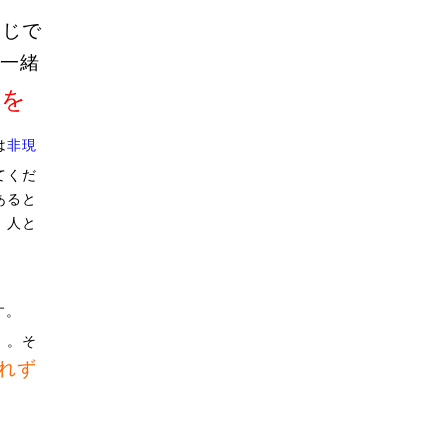
同じで
一緒
れを
は
非現
てくだ
あると
。人と
！
す。
」。そ
れず