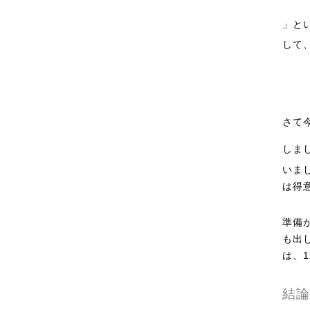
」と
して
さて
しま
いま
は得
準備
も出
は、
結論