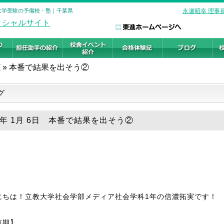
 大学受験の予備校・塾｜千葉県
永瀬昭幸 理事
グ
»
本番で結果を出そう②
グ
20年 1月 6日 本番で結果を出そう②
にちは！立教大学社会学部メディア社会学科1年の信濃拓実です！
前期】