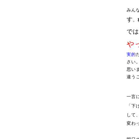
みん
す
。
では
や
実的
さい
思い
違う
一言
「下
して
変わ