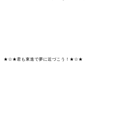
★☆★君も東進で夢に近づこう！★☆★