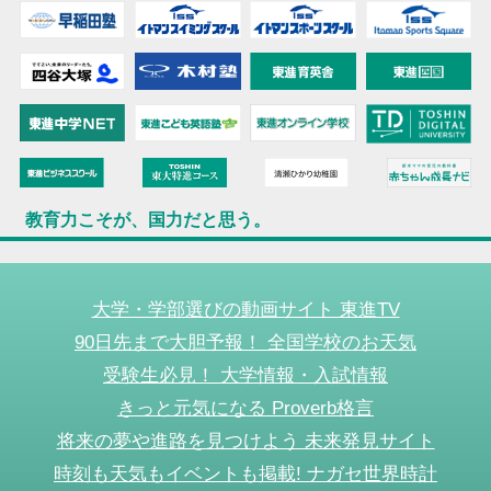
教育力こそが、国力だと思う。
大学・学部選びの動画サイト 東進TV
90日先まで大胆予報！ 全国学校のお天気
受験生必見！ 大学情報・入試情報
きっと元気になる Proverb格言
将来の夢や進路を見つけよう 未来発見サイト
時刻も天気もイベントも掲載! ナガセ世界時計