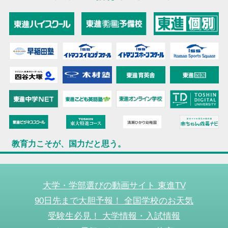
教育力こそが、国力だと思う。
大学・学部選びの動画サイト 東進TV
90日先まで大胆予報！ 全国学校のお天気
受験生必見！ 大学情報・入試情報