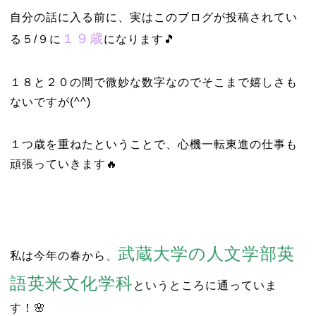
自分の話に入る前に、実はこのブログが投稿されてい
１９歳
る５/９に
になります🎵
１８と２０の間で微妙な数字なのでそこまで嬉しさも
ないですが(^^)
１つ歳を重ねたということで、心機一転東進の仕事も
頑張っていきます🔥
武蔵大学
の
人文学部英
私は今年の春から、
語英米文化学科
というところに通っていま
す！🌸