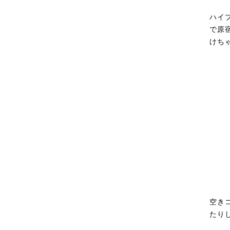
ハイ
で原
けち
空き
たりし