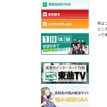
実は
とこ
って