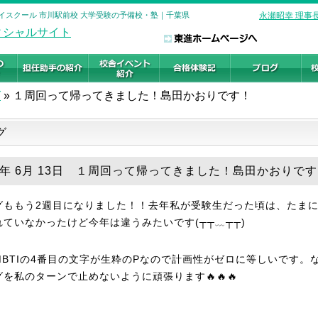
ハイスクール 市川駅前校 大学受験の予備校・塾｜千葉県
永瀬昭幸 理事
グ
»
１周回って帰ってきました！島田かおりです！
グ
26年 6月 13日 １周回って帰ってきました！島田かおりで
グももう2週目になりました！！去年私が受験生だった頃は、たま
れていなかったけど今年は違うみたいです(┬┬﹏┬┬)
MBTIの4番目の文字が生粋のPなので計画性がゼロに等しいです。
グを私のターンで止めないように頑張ります🔥🔥🔥