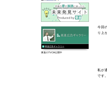
今回
り上
東進広告ギャラリー
東進のTVCM公開中
私が
です