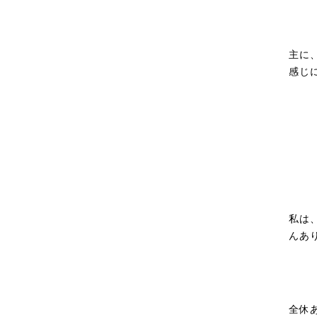
主に
感じ
私は
んあ
全休あ