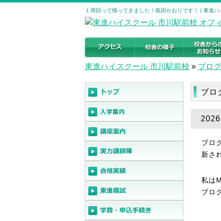
１周回って帰ってきました！島田かおりです！ | 東進
東進ハイスクール 市川駅前校
»
ブロ
ブロ
20
ブロ
新さ
私は
ブロ