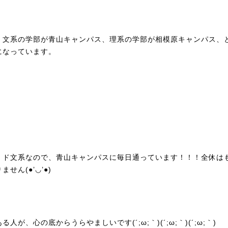
、文系の学部が青山キャンパス、理系の学部が相模原キャンパス、
になっています。
、ド文系なので、青山キャンパスに毎日通っています！！！全休は
りません(●’◡’●)
る人が、心の底からうらやましいです(´;ω;｀)(´;ω;｀)(´;ω;｀)