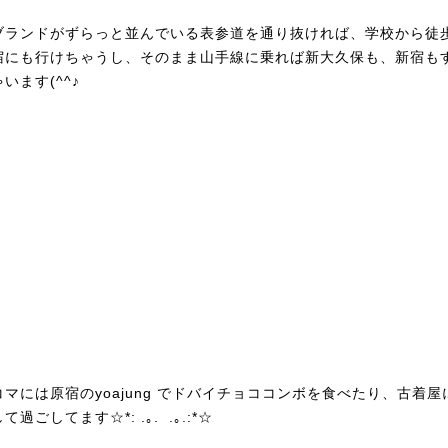
ブランドがずらっと並んでいる表参道を通り抜ければ、学校から徒歩
宿にも行けちゃうし、そのまま山手線に乗れば新大久保も、新宿も
ゃいます(^^♪
コマには原宿のyoajung でドバイチョココンボを食べたり、古着屋
て過ごしてます☆*: .｡. .｡.:*☆