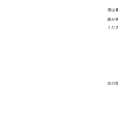
僕は
績が
くだ
次の