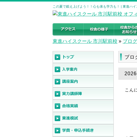
この夏で鍛え上げよう！！心も体も学力も！ | 東進ハ
東進ハイスクール 市川駅前校
»
ブロ
ブロ
20
こん