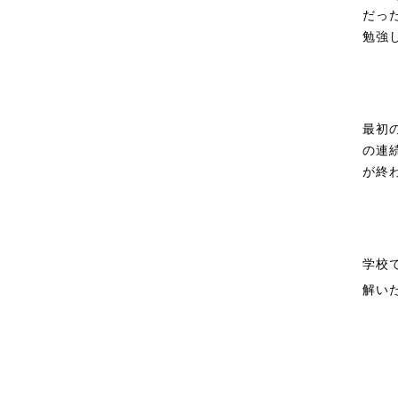
だっ
勉強
最初
の連
が終
学校
解い