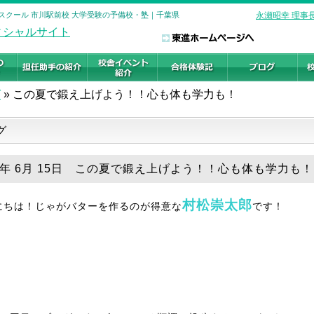
イスクール 市川駅前校 大学受験の予備校・塾｜千葉県
永瀬昭幸 理事
グ
»
この夏で鍛え上げよう！！心も体も学力も！
グ
26年 6月 15日 この夏で鍛え上げよう！！心も体も学力も！
村松崇太郎
にちは！じゃがバターを作るのが得意な
です！