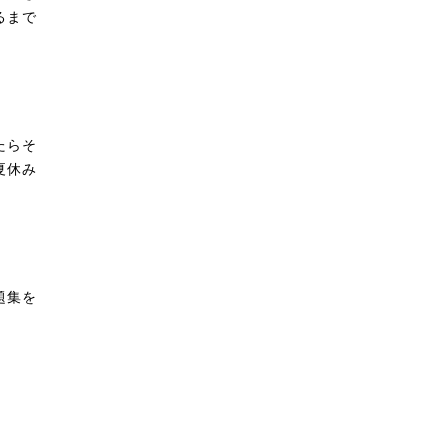
るまで
たらそ
夏休み
題集を