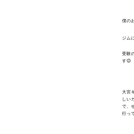
僕の
ジム
受験
す😊
大宮
しい
で、
行っ