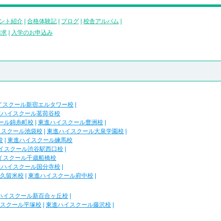
ント紹介
|
合格体験記
|
ブログ
|
校舎アルバム
|
請求
|
入学のお申込み
イスクール新宿エルタワー校
|
進ハイスクール茗荷谷校
ール錦糸町校
|
東進ハイスクール豊洲校
|
イスクール池袋校
|
東進ハイスクール大泉学園校
|
校
|
東進ハイスクール練馬校
イスクール渋谷駅西口校
|
イスクール千歳船橋校
進ハイスクール国分寺校
|
久留米校
|
東進ハイスクール府中校
|
ハイスクール新百合ヶ丘校
|
スクール平塚校
|
東進ハイスクール藤沢校
|