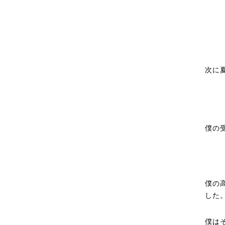
次に
僕の
僕の
した
僕は