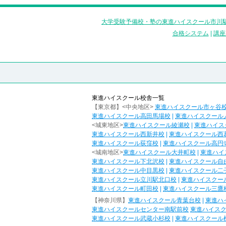
大学受験予備校・塾の東進ハイスクール市川駅
合格システム
|
講座
東進ハイスクール校舎一覧
【東京都】<中央地区>
東進ハイスクール市ヶ谷
東進ハイスクール高田馬場校
|
東進ハイスクール
<城東地区>
東進ハイスクール綾瀬校
|
東進ハイス
東進ハイスクール西新井校
|
東進ハイスクール西
東進ハイスクール荻窪校
|
東進ハイスクール高円
<城南地区>
東進ハイスクール大井町校
|
東進ハイ
東進ハイスクール下北沢校
|
東進ハイスクール自
東進ハイスクール中目黒校
|
東進ハイスクール二
東進ハイスクール立川駅北口校
|
東進ハイスクー
東進ハイスクール町田校
|
東進ハイスクール三鷹
【神奈川県】
東進ハイスクール青葉台校
|
東進ハ
東進ハイスクールセンター南駅前校
東進ハイス
東進ハイスクール武蔵小杉校
|
東進ハイスクール