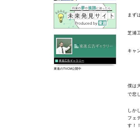
まず
芝浦
キャ
東進広告ギャラリー
東進のTVCM公開中
僕は
で悲
しか
フェ
す！