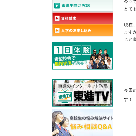
今回
とて
現在
ます
じと
今回
す！