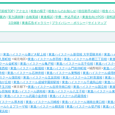
前校TOP
|
アクセス
|
校舎の様子
|
校舎からのお知らせ
|
担任助手の紹介
|
校舎イベ
案内
|
実力講師陣
|
合格実績
|
東進模試
|
学費・申込手続き
|
東進生向けPOS
|
資料
1日体験
|
東進広告ギャラリー
|
プライバシー・ポリシー
|
サイトマップ
校
|
東進ハイスクール勝どき駅上校
|
東進ハイスクール新宿校 大学受験本科
|
東進ハ
人形町校
<城北地区>
東進ハイスクール赤羽校
|
東進ハイスクール本郷三丁目校
|
東
クール金町校
|
東進ハイスクール亀戸校
|
東進ハイスクール北千住校
|
東進ハイスク
葛西校
|
東進ハイスクール船堀校
|
東進ハイスクール門前仲町校
<城西地区>
東進ハ
寺校
|
東進ハイスクール石神井校
|
東進ハイスクール巣鴨校
|
東進ハイスクール成増
スクール蒲田校
|
東進ハイスクール五反田校
|
東進ハイスクール三軒茶屋校
|
東進ハ
由が丘校
|
東進ハイスクール成城学園前駅校
|
東進ハイスクール千歳烏山校
|
東進ハ
子玉川校
<東京都下>
東進ハイスクール吉祥寺南口校
|
東進ハイスクール国立校
|
東
ル田無校
東進ハイスクール調布校
|
東進ハイスクール八王子校
|
東進ハイスクール東
校
|
東進ハイスクール武蔵小金井校
|
東進ハイスクール武蔵境校
|
イスクール厚木校
|
東進ハイスクール川崎校
|
東進ハイスクール湘南台東口校
|
東進
クールたまプラーザ校
|
東進ハイスクール鶴見校
|
東進ハイスクール登戸校
|
東進ハイ
横浜校
|