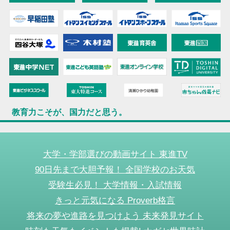
教育力こそが、国力だと思う。
大学・学部選びの動画サイト 東進TV
90日先まで大胆予報！ 全国学校のお天気
受験生必見！ 大学情報・入試情報
きっと元気になる Proverb格言
将来の夢や進路を見つけよう 未来発見サイト