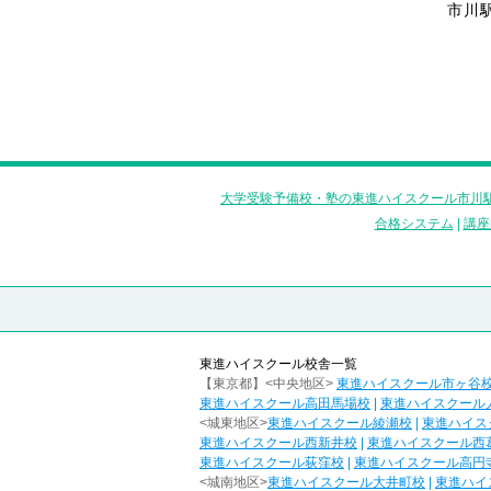
市川
大学受験予備校・塾の東進ハイスクール市川駅
合格システム
|
講座
東進ハイスクール校舎一覧
【東京都】<中央地区>
東進ハイスクール市ヶ谷
東進ハイスクール高田馬場校
|
東進ハイスクール
<城東地区>
東進ハイスクール綾瀬校
|
東進ハイス
東進ハイスクール西新井校
|
東進ハイスクール西
東進ハイスクール荻窪校
|
東進ハイスクール高円
<城南地区>
東進ハイスクール大井町校
|
東進ハイ