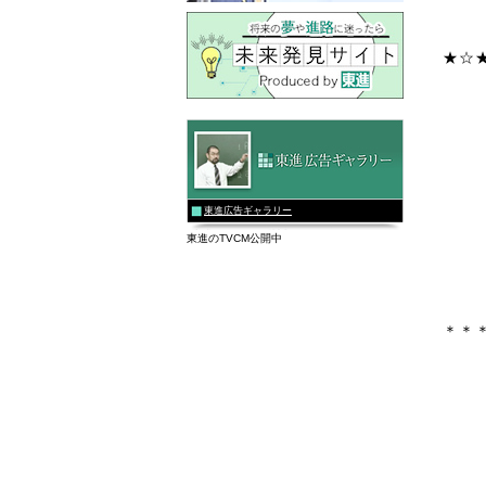
★☆
東進広告ギャラリー
東進のTVCM公開中
＊＊