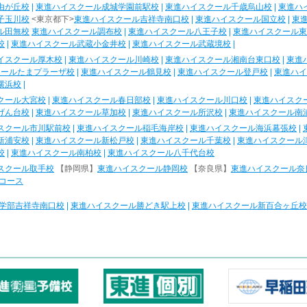
由が丘校
|
東進ハイスクール成城学園前駅校
|
東進ハイスクール千歳烏山校
|
東進ハ
子玉川校
<東京都下>
東進ハイスクール吉祥寺南口校
|
東進ハイスクール国立校
|
東
ル田無校
東進ハイスクール調布校
|
東進ハイスクール八王子校
|
東進ハイスクール東
校
|
東進ハイスクール武蔵小金井校
|
東進ハイスクール武蔵境校
|
イスクール厚木校
|
東進ハイスクール川崎校
|
東進ハイスクール湘南台東口校
|
東進
クールたまプラーザ校
|
東進ハイスクール鶴見校
|
東進ハイスクール登戸校
|
東進ハイ
横浜校
|
クール大宮校
|
東進ハイスクール春日部校
|
東進ハイスクール川口校
|
東進ハイスク
げん台校
|
東進ハイスクール草加校
|
東進ハイスクール所沢校
|
東進ハイスクール南
スクール市川駅前校
|
東進ハイスクール稲毛海岸校
|
東進ハイスクール海浜幕張校
|
新浦安校
|
東進ハイスクール新松戸校
|
東進ハイスクール千葉校
|
東進ハイスクール
校
|
東進ハイスクール南柏校
|
東進ハイスクール八千代台校
スクール取手校
【静岡県】
東進ハイスクール静岡校
【奈良県】
東進ハイスクール奈
コース
学部吉祥寺南口校
|
東進ハイスクール勝どき駅上校
|
東進ハイスクール新百合ヶ丘校