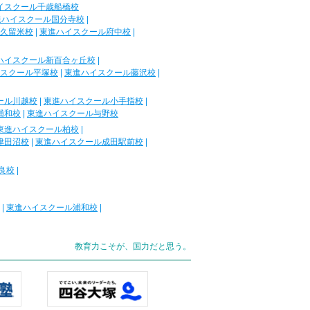
イスクール千歳船橋校
進ハイスクール国分寺校
|
久留米校
|
東進ハイスクール府中校
|
ハイスクール新百合ヶ丘校
|
スクール平塚校
|
東進ハイスクール藤沢校
|
ール川越校
|
東進ハイスクール小手指校
|
浦和校
|
東進ハイスクール与野校
東進ハイスクール柏校
|
津田沼校
|
東進ハイスクール成田駅前校
|
良校
|
|
東進ハイスクール浦和校
|
教育力こそが、国力だと思う。