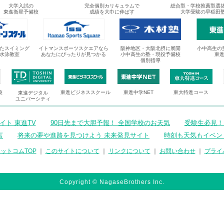
大学入試の
完全個別カリキュラムで
総合型・学校推薦型選
東進衛星予備校
成績を大巾に伸ばす
大学受験の早稲田
たスイミング
イトマンスポーツスクエアなら
阪神地区・大阪北摂に展開
小中高生の
水泳教室
あなたにぴったりが見つかる
小中高生の塾・現役予備校
東
個別指導
校
東進ビジネススクール
東進中学NET
東大特進コース
東進デジタル
ユニバーシティ
ト 東進TV
90日先まで大胆予報！ 全国学校のお天気
受験生必見！
言
将来の夢や進路を見つけよう 未来発見サイト
時刻も天気もイベン
ットコムTOP
｜
このサイトについて
｜
リンクについて
｜
お問い合わせ
｜
プライ
Copyright © NagaseBrothers Inc.