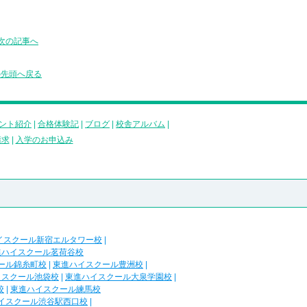
次の記事へ
の先頭へ戻る
ント紹介
|
合格体験記
|
ブログ
|
校舎アルバム
|
請求
|
入学のお申込み
イスクール新宿エルタワー校
|
進ハイスクール茗荷谷校
ール錦糸町校
|
東進ハイスクール豊洲校
|
イスクール池袋校
|
東進ハイスクール大泉学園校
|
校
|
東進ハイスクール練馬校
イスクール渋谷駅西口校
|