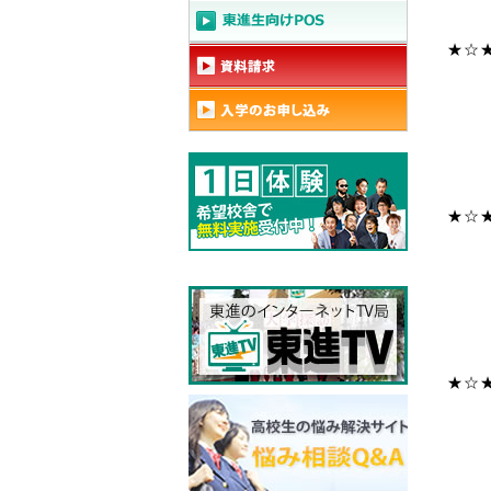
★☆
★☆
★☆