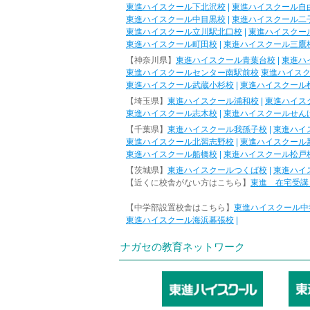
東進ハイスクール下北沢校
|
東進ハイスクール自
東進ハイスクール中目黒校
|
東進ハイスクール二
東進ハイスクール立川駅北口校
|
東進ハイスクー
東進ハイスクール町田校
|
東進ハイスクール三鷹
【神奈川県】
東進ハイスクール青葉台校
|
東進ハ
東進ハイスクールセンター南駅前校
東進ハイス
東進ハイスクール武蔵小杉校
|
東進ハイスクール
【埼玉県】
東進ハイスクール浦和校
|
東進ハイス
東進ハイスクール志木校
|
東進ハイスクールせん
【千葉県】
東進ハイスクール我孫子校
|
東進ハイ
東進ハイスクール北習志野校
|
東進ハイスクール
東進ハイスクール船橋校
|
東進ハイスクール松戸
【茨城県】
東進ハイスクールつくば校
|
東進ハイ
【近くに校舎がない方はこちら】
東進 在宅受講
【中学部設置校舎はこちら】
東進ハイスクール中
東進ハイスクール海浜幕張校
|
ナガセの教育ネットワーク