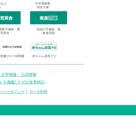
抜なら
中学受験塾
塾
四谷大塚
受験予備校・塾
四国の予備校・塾
進育英舎
東進四国
清瀬ひかり幼稚園
赤ちゃん成長ナビ
 大学情報・入試情報
トも掲載! ナガセ世界時計
バシーポリシー
｜
データ利用