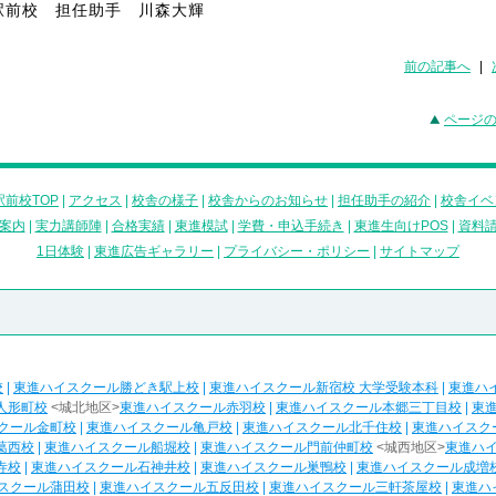
駅前校 担任助手 川森大輝
前の記事へ
|
ページ
前校TOP
|
アクセス
|
校舎の様子
|
校舎からのお知らせ
|
担任助手の紹介
|
校舎イベ
案内
|
実力講師陣
|
合格実績
|
東進模試
|
学費・申込手続き
|
東進生向けPOS
|
資料
1日体験
|
東進広告ギャラリー
|
プライバシー・ポリシー
|
サイトマップ
校
|
東進ハイスクール勝どき駅上校
|
東進ハイスクール新宿校 大学受験本科
|
東進ハ
人形町校
<城北地区>
東進ハイスクール赤羽校
|
東進ハイスクール本郷三丁目校
|
東
クール金町校
|
東進ハイスクール亀戸校
|
東進ハイスクール北千住校
|
東進ハイスク
葛西校
|
東進ハイスクール船堀校
|
東進ハイスクール門前仲町校
<城西地区>
東進ハ
寺校
|
東進ハイスクール石神井校
|
東進ハイスクール巣鴨校
|
東進ハイスクール成増
スクール蒲田校
|
東進ハイスクール五反田校
|
東進ハイスクール三軒茶屋校
|
東進ハ