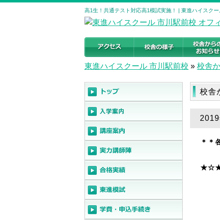
高1生！共通テスト対応高1模試実施！ | 東進ハイスク
東進ハイスクール 市川駅前校
»
校舎
校舎
20
＊＊
★☆