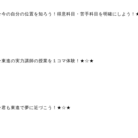
★今の自分の位置を知ろう！得意科目・苦手科目を明確にしよう！
★東進の実力講師の授業を１コマ体験！★☆★
★君も東進で夢に近づこう！★☆★