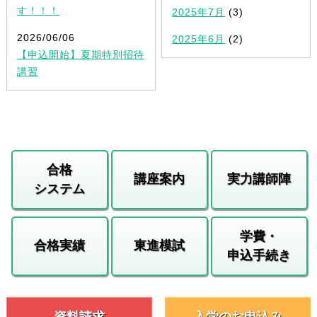
す！！！
2025年7月
(3)
2026/06/06
2025年6月
(2)
【申込開始】夏期特別招待
講習
合格
講座案内
実力講師陣
システム
学費・
合格実績
東進模試
申込手続き
資料請求
入学のお申込み