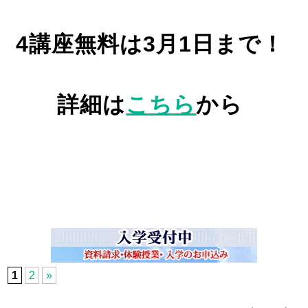
4講座無料は3月1日まで！
詳細は
こちら
から
1
2
»