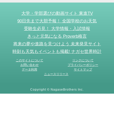
大学・学部選びの動画サイト 東進TV
90日先まで大胆予報！ 全国学校のお天気
受験生必見！ 大学情報・入試情報
きっと元気になる Proverb格言
将来の夢や進路を見つけよう 未来発見サイト
時刻も天気もイベントも掲載! ナガセ世界時計
このサイトについて
リンクについて
お問い合わせ
プライバシーポリシー
データ利用
サイトマップ
ニュースリリース
Copyright © NagaseBrothers Inc.