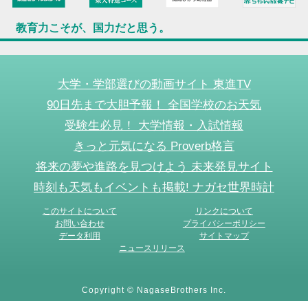
教育力こそが、国力だと思う。
大学・学部選びの動画サイト 東進TV
90日先まで大胆予報！ 全国学校のお天気
受験生必見！ 大学情報・入試情報
きっと元気になる Proverb格言
将来の夢や進路を見つけよう 未来発見サイト
時刻も天気もイベントも掲載! ナガセ世界時計
このサイトについて
リンクについて
お問い合わせ
プライバシーポリシー
データ利用
サイトマップ
ニュースリリース
Copyright © NagaseBrothers Inc.