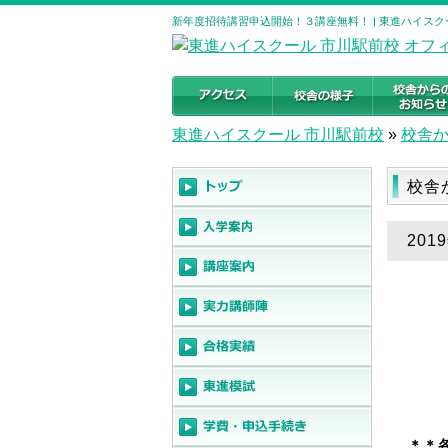
新年度招待講習申込開始！３講座無料！ | 東進ハイスク
東進ハイスクール 市川駅前校
»
校舎
校舎
20
＊＊