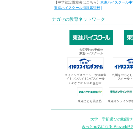
【中学部設置校舎はこちら】
東進ハイスクール中
東進ハイスクール海浜幕張校
|
ナガセの教育ネットワーク
大学受験の予備校
東進ハイスクール
スイミングスクール・水泳教室
九州を中心とし
イトマンスイミングスクール
スクール・
ｲﾄﾏﾝｸﾞﾗﾝﾄﾞﾌｨｯﾄﾈｽ受付中!
東進オンライン学
東進こども英語塾
大学・学部選びの動画サイ
きっと元気になる Proverb格