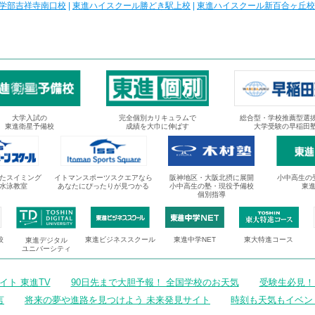
学部吉祥寺南口校
|
東進ハイスクール勝どき駅上校
|
東進ハイスクール新百合ヶ丘校
大学入試の
完全個別カリキュラムで
総合型・学校推薦型選
東進衛星予備校
成績を大巾に伸ばす
大学受験の早稲田
たスイミング
イトマンスポーツスクエアなら
阪神地区・大阪北摂に展開
小中高生の
水泳教室
あなたにぴったりが見つかる
小中高生の塾・現役予備校
東
個別指導
校
東進ビジネススクール
東進中学NET
東大特進コース
東進デジタル
ユニバーシティ
ト 東進TV
90日先まで大胆予報！ 全国学校のお天気
受験生必見！
言
将来の夢や進路を見つけよう 未来発見サイト
時刻も天気もイベン