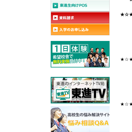
★☆
★☆
★☆