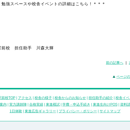
＊勉強スペースや校舎イベントの詳細はこちら！＊＊＊
駅前校 担任助手 川森大輝
前の記事へ
|
ページ
前校TOP
|
アクセス
|
校舎の様子
|
校舎からのお知らせ
|
担任助手の紹介
|
校舎イベ
案内
|
実力講師陣
|
合格実績
|
東進模試
|
学費・申込手続き
|
東進生向けPOS
|
資料
1日体験
|
東進広告ギャラリー
|
プライバシー・ポリシー
|
サイトマップ