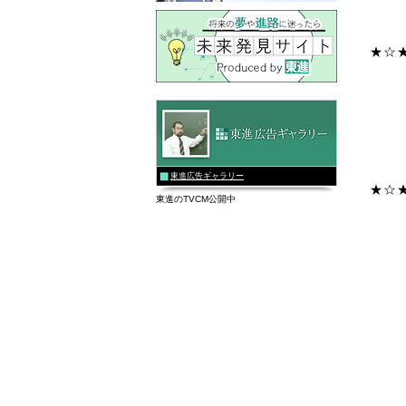
★☆
東進広告ギャラリー
★☆
東進のTVCM公開中