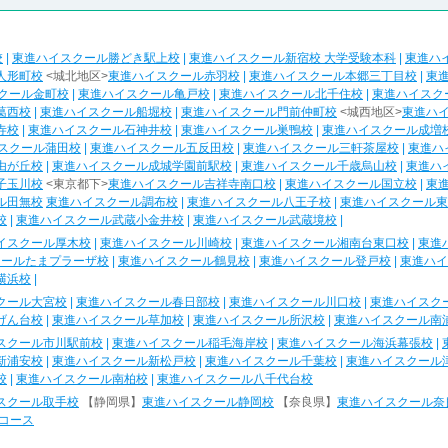
校
|
東進ハイスクール勝どき駅上校
|
東進ハイスクール新宿校 大学受験本科
|
東進ハ
人形町校
<城北地区>
東進ハイスクール赤羽校
|
東進ハイスクール本郷三丁目校
|
東
クール金町校
|
東進ハイスクール亀戸校
|
東進ハイスクール北千住校
|
東進ハイスク
葛西校
|
東進ハイスクール船堀校
|
東進ハイスクール門前仲町校
<城西地区>
東進ハ
寺校
|
東進ハイスクール石神井校
|
東進ハイスクール巣鴨校
|
東進ハイスクール成増
スクール蒲田校
|
東進ハイスクール五反田校
|
東進ハイスクール三軒茶屋校
|
東進ハ
由が丘校
|
東進ハイスクール成城学園前駅校
|
東進ハイスクール千歳烏山校
|
東進ハ
子玉川校
<東京都下>
東進ハイスクール吉祥寺南口校
|
東進ハイスクール国立校
|
東
ル田無校
東進ハイスクール調布校
|
東進ハイスクール八王子校
|
東進ハイスクール東
校
|
東進ハイスクール武蔵小金井校
|
東進ハイスクール武蔵境校
|
イスクール厚木校
|
東進ハイスクール川崎校
|
東進ハイスクール湘南台東口校
|
東進
クールたまプラーザ校
|
東進ハイスクール鶴見校
|
東進ハイスクール登戸校
|
東進ハイ
横浜校
|
クール大宮校
|
東進ハイスクール春日部校
|
東進ハイスクール川口校
|
東進ハイスク
げん台校
|
東進ハイスクール草加校
|
東進ハイスクール所沢校
|
東進ハイスクール南
スクール市川駅前校
|
東進ハイスクール稲毛海岸校
|
東進ハイスクール海浜幕張校
|
新浦安校
|
東進ハイスクール新松戸校
|
東進ハイスクール千葉校
|
東進ハイスクール
校
|
東進ハイスクール南柏校
|
東進ハイスクール八千代台校
スクール取手校
【静岡県】
東進ハイスクール静岡校
【奈良県】
東進ハイスクール奈
コース