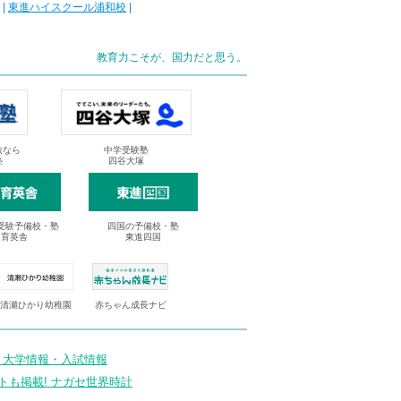
|
東進ハイスクール浦和校
|
教育力こそが、国力だと思う。
抜なら
中学受験塾
塾
四谷大塚
受験予備校・塾
四国の予備校・塾
進育英舎
東進四国
清瀬ひかり幼稚園
赤ちゃん成長ナビ
 大学情報・入試情報
トも掲載! ナガセ世界時計