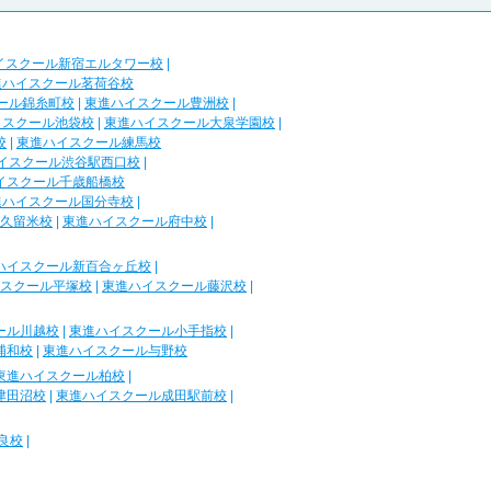
イスクール新宿エルタワー校
|
進ハイスクール茗荷谷校
ール錦糸町校
|
東進ハイスクール豊洲校
|
イスクール池袋校
|
東進ハイスクール大泉学園校
|
校
|
東進ハイスクール練馬校
イスクール渋谷駅西口校
|
イスクール千歳船橋校
進ハイスクール国分寺校
|
久留米校
|
東進ハイスクール府中校
|
ハイスクール新百合ヶ丘校
|
スクール平塚校
|
東進ハイスクール藤沢校
|
ール川越校
|
東進ハイスクール小手指校
|
浦和校
|
東進ハイスクール与野校
東進ハイスクール柏校
|
津田沼校
|
東進ハイスクール成田駅前校
|
良校
|