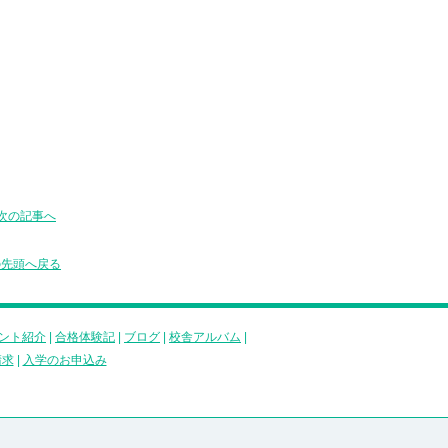
次の記事へ
の先頭へ戻る
ント紹介
|
合格体験記
|
ブログ
|
校舎アルバム
|
請求
|
入学のお申込み