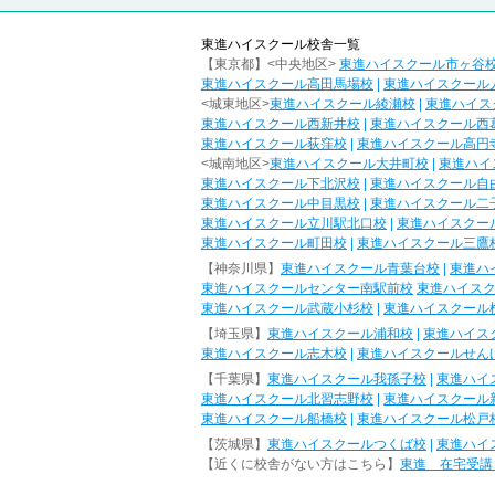
東進ハイスクール校舎一覧
【東京都】<中央地区>
東進ハイスクール市ヶ谷
東進ハイスクール高田馬場校
|
東進ハイスクール
<城東地区>
東進ハイスクール綾瀬校
|
東進ハイス
東進ハイスクール西新井校
|
東進ハイスクール西
東進ハイスクール荻窪校
|
東進ハイスクール高円
<城南地区>
東進ハイスクール大井町校
|
東進ハイ
東進ハイスクール下北沢校
|
東進ハイスクール自
東進ハイスクール中目黒校
|
東進ハイスクール二
東進ハイスクール立川駅北口校
|
東進ハイスクー
東進ハイスクール町田校
|
東進ハイスクール三鷹
【神奈川県】
東進ハイスクール青葉台校
|
東進ハ
東進ハイスクールセンター南駅前校
東進ハイス
東進ハイスクール武蔵小杉校
|
東進ハイスクール
【埼玉県】
東進ハイスクール浦和校
|
東進ハイス
東進ハイスクール志木校
|
東進ハイスクールせん
【千葉県】
東進ハイスクール我孫子校
|
東進ハイ
東進ハイスクール北習志野校
|
東進ハイスクール
東進ハイスクール船橋校
|
東進ハイスクール松戸
【茨城県】
東進ハイスクールつくば校
|
東進ハイ
【近くに校舎がない方はこちら】
東進 在宅受講