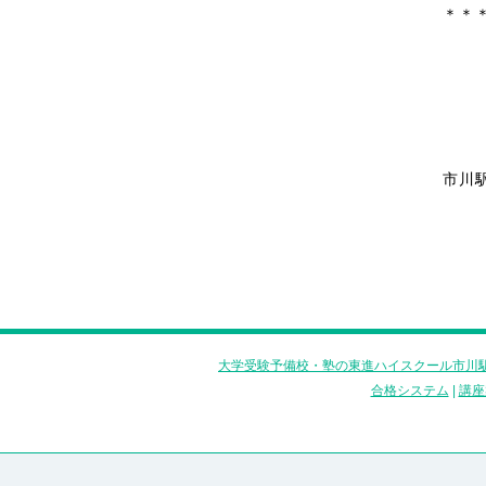
＊＊
市川
大学受験予備校・塾の東進ハイスクール市川駅
合格システム
|
講座