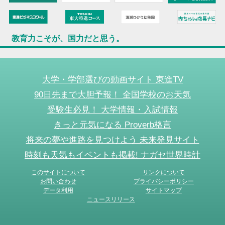
教育力こそが、国力だと思う。
大学・学部選びの動画サイト 東進TV
90日先まで大胆予報！ 全国学校のお天気
受験生必見！ 大学情報・入試情報
きっと元気になる Proverb格言
将来の夢や進路を見つけよう 未来発見サイト
時刻も天気もイベントも掲載! ナガセ世界時計
このサイトについて
リンクについて
お問い合わせ
プライバシーポリシー
データ利用
サイトマップ
ニュースリリース