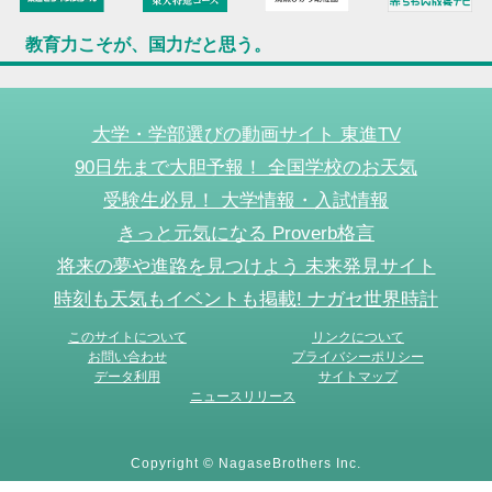
教育力こそが、国力だと思う。
大学・学部選びの動画サイト 東進TV
90日先まで大胆予報！ 全国学校のお天気
受験生必見！ 大学情報・入試情報
きっと元気になる Proverb格言
将来の夢や進路を見つけよう 未来発見サイト
時刻も天気もイベントも掲載! ナガセ世界時計
このサイトについて
リンクについて
お問い合わせ
プライバシーポリシー
データ利用
サイトマップ
ニュースリリース
Copyright © NagaseBrothers Inc.