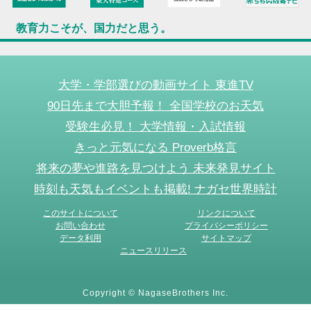
教育力こそが、国力だと思う。
大学・学部選びの動画サイト 東進TV
90日先まで大胆予報！ 全国学校のお天気
受験生必見！ 大学情報・入試情報
きっと元気になる Proverb格言
将来の夢や進路を見つけよう 未来発見サイト
時刻も天気もイベントも掲載! ナガセ世界時計
このサイトについて
リンクについて
お問い合わせ
プライバシーポリシー
データ利用
サイトマップ
ニュースリリース
Copyright © NagaseBrothers Inc.