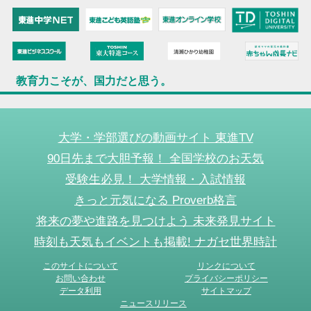
教育力こそが、国力だと思う。
大学・学部選びの動画サイト 東進TV
90日先まで大胆予報！ 全国学校のお天気
受験生必見！ 大学情報・入試情報
きっと元気になる Proverb格言
将来の夢や進路を見つけよう 未来発見サイト
時刻も天気もイベントも掲載! ナガセ世界時計
このサイトについて
リンクについて
お問い合わせ
プライバシーポリシー
データ利用
サイトマップ
ニュースリリース