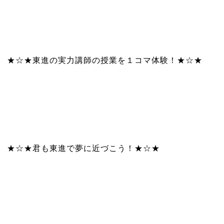
★☆★東進の実力講師の授業を１コマ体験！★☆★
★☆★君も東進で夢に近づこう！★☆★