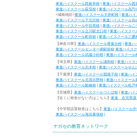
東進ハイスクール西新井校
|
東進ハイスクール西
東進ハイスクール荻窪校
|
東進ハイスクール高円
<城南地区>
東進ハイスクール大井町校
|
東進ハイ
東進ハイスクール下北沢校
|
東進ハイスクール自
東進ハイスクール中目黒校
|
東進ハイスクール二
東進ハイスクール立川駅北口校
|
東進ハイスクー
東進ハイスクール町田校
|
東進ハイスクール三鷹
【神奈川県】
東進ハイスクール青葉台校
|
東進ハ
東進ハイスクールセンター南駅前校
東進ハイス
東進ハイスクール武蔵小杉校
|
東進ハイスクール
【埼玉県】
東進ハイスクール浦和校
|
東進ハイス
東進ハイスクール志木校
|
東進ハイスクールせん
【千葉県】
東進ハイスクール我孫子校
|
東進ハイ
東進ハイスクール北習志野校
|
東進ハイスクール
東進ハイスクール船橋校
|
東進ハイスクール松戸
【茨城県】
東進ハイスクールつくば校
|
東進ハイ
【近くに校舎がない方はこちら】
東進 在宅受講
【中学部設置校舎はこちら】
東進ハイスクール中
東進ハイスクール海浜幕張校
|
ナガセの教育ネットワーク