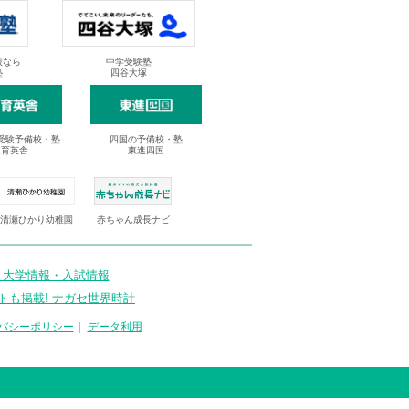
抜なら
中学受験塾
塾
四谷大塚
受験予備校・塾
四国の予備校・塾
進育英舎
東進四国
清瀬ひかり幼稚園
赤ちゃん成長ナビ
 大学情報・入試情報
トも掲載! ナガセ世界時計
バシーポリシー
｜
データ利用