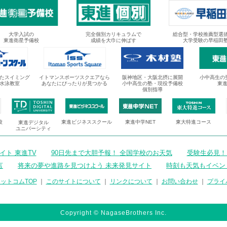
大学入試の
完全個別カリキュラムで
総合型・学校推薦型選
東進衛星予備校
成績を大巾に伸ばす
大学受験の早稲田
たスイミング
イトマンスポーツスクエアなら
阪神地区・大阪北摂に展開
小中高生の
水泳教室
あなたにぴったりが見つかる
小中高生の塾・現役予備校
東
個別指導
校
東進ビジネススクール
東進中学NET
東大特進コース
東進デジタル
ユニバーシティ
ト 東進TV
90日先まで大胆予報！ 全国学校のお天気
受験生必見！
言
将来の夢や進路を見つけよう 未来発見サイト
時刻も天気もイベン
ットコムTOP
｜
このサイトについて
｜
リンクについて
｜
お問い合わせ
｜
プライ
Copyright © NagaseBrothers Inc.