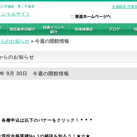
受験の予備校・塾｜千葉県
永瀬昭幸 理事
からのお知らせ
»
今週の開館情報
からのお知らせ
9年 9月 30日 今週の開館情報
＊各種申込は以下のバナーをクリック！＊＊＊
★現役合格実績No.1の秘訣を知ろう！★☆★