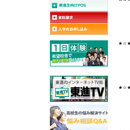
★☆
★☆