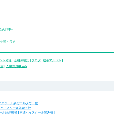
次の記事へ
の先頭へ戻る
ント紹介
|
合格体験記
|
ブログ
|
校舎アルバム
|
請求
|
入学のお申込み
イスクール新宿エルタワー校
|
進ハイスクール茗荷谷校
ール錦糸町校
|
東進ハイスクール豊洲校
|