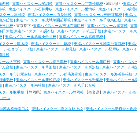
葛西校
|
東進ハイスクール船堀校
|
東進ハイスクール門前仲町校
<城西地区>
東進ハ
寺校
|
東進ハイスクール石神井校
|
東進ハイスクール巣鴨校
|
東進ハイスクール成増
スクール蒲田校
|
東進ハイスクール五反田校
|
東進ハイスクール三軒茶屋校
|
東進ハ
由が丘校
|
東進ハイスクール成城学園前駅校
|
東進ハイスクール千歳烏山校
|
東進ハ
子玉川校
<東京都下>
東進ハイスクール吉祥寺南口校
|
東進ハイスクール国立校
|
東
ル田無校
東進ハイスクール調布校
|
東進ハイスクール八王子校
|
東進ハイスクール東
校
|
東進ハイスクール武蔵小金井校
|
東進ハイスクール武蔵境校
|
イスクール厚木校
|
東進ハイスクール川崎校
|
東進ハイスクール湘南台東口校
|
東進
クールたまプラーザ校
|
東進ハイスクール鶴見校
|
東進ハイスクール登戸校
|
東進ハイ
横浜校
|
クール大宮校
|
東進ハイスクール春日部校
|
東進ハイスクール川口校
|
東進ハイスク
げん台校
|
東進ハイスクール草加校
|
東進ハイスクール所沢校
|
東進ハイスクール南
スクール市川駅前校
|
東進ハイスクール稲毛海岸校
|
東進ハイスクール海浜幕張校
|
新浦安校
|
東進ハイスクール新松戸校
|
東進ハイスクール千葉校
|
東進ハイスクール
校
|
東進ハイスクール南柏校
|
東進ハイスクール八千代台校
スクール取手校
【静岡県】
東進ハイスクール静岡校
【奈良県】
東進ハイスクール奈
コース
学部吉祥寺南口校
|
東進ハイスクール勝どき駅上校
|
東進ハイスクール新百合ヶ丘校