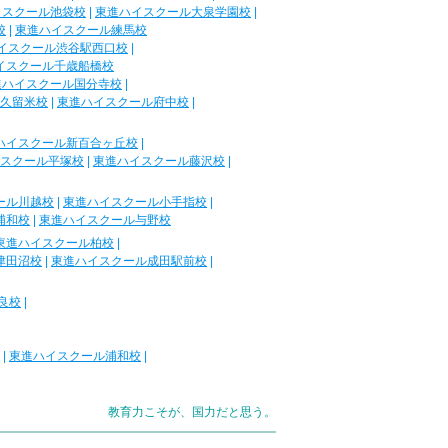
イスクール池袋校
|
東進ハイスクール大泉学園校
|
校
|
東進ハイスクール練馬校
イスクール渋谷駅西口校
|
イスクール千歳船橋校
進ハイスクール国分寺校
|
久留米校
|
東進ハイスクール府中校
|
ハイスクール新百合ヶ丘校
|
スクール平塚校
|
東進ハイスクール藤沢校
|
ール川越校
|
東進ハイスクール小手指校
|
浦和校
|
東進ハイスクール与野校
東進ハイスクール柏校
|
津田沼校
|
東進ハイスクール成田駅前校
|
良校
|
|
東進ハイスクール浦和校
|
教育力こそが、国力だと思う。