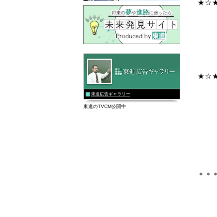
★☆
★☆
東進広告ギャラリー
東進のTVCM公開中
＊＊