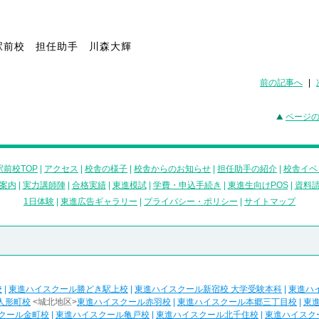
駅前校 担任助手 川森大輝
前の記事へ
|
ページ
前校TOP
|
アクセス
|
校舎の様子
|
校舎からのお知らせ
|
担任助手の紹介
|
校舎イベ
案内
|
実力講師陣
|
合格実績
|
東進模試
|
学費・申込手続き
|
東進生向けPOS
|
資料
1日体験
|
東進広告ギャラリー
|
プライバシー・ポリシー
|
サイトマップ
校
|
東進ハイスクール勝どき駅上校
|
東進ハイスクール新宿校 大学受験本科
|
東進ハ
人形町校
<城北地区>
東進ハイスクール赤羽校
|
東進ハイスクール本郷三丁目校
|
東
クール金町校
|
東進ハイスクール亀戸校
|
東進ハイスクール北千住校
|
東進ハイスク