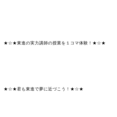
★☆★東進の実力講師の授業を１コマ体験！★☆★
★☆★君も東進で夢に近づこう！★☆★