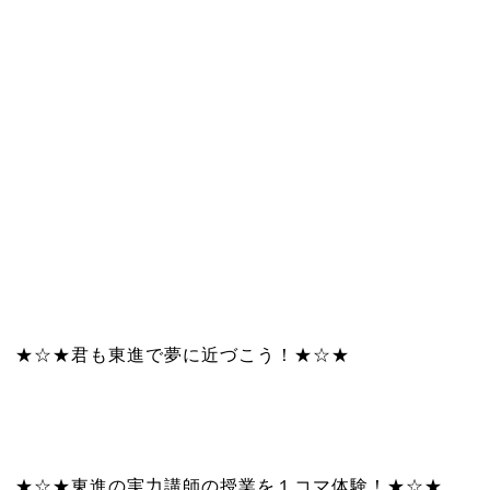
★☆★君も東進で夢に近づこう！★☆★
★☆★東進の実力講師の授業を１コマ体験！★☆★