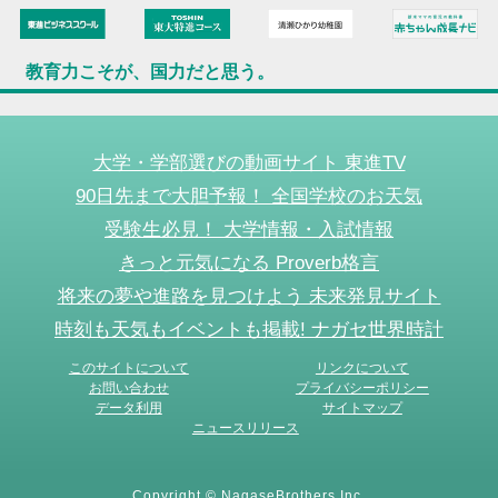
教育力こそが、国力だと思う。
大学・学部選びの動画サイト 東進TV
90日先まで大胆予報！ 全国学校のお天気
受験生必見！ 大学情報・入試情報
きっと元気になる Proverb格言
将来の夢や進路を見つけよう 未来発見サイト
時刻も天気もイベントも掲載! ナガセ世界時計
このサイトについて
リンクについて
お問い合わせ
プライバシーポリシー
データ利用
サイトマップ
ニュースリリース
Copyright © NagaseBrothers Inc.