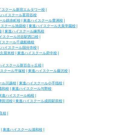
イスクール新宿エルタワー校
|
進ハイスクール茗荷谷校
ール錦糸町校
|
東進ハイスクール豊洲校
|
イスクール池袋校
|
東進ハイスクール大泉学園校
|
校
|
東進ハイスクール練馬校
イスクール渋谷駅西口校
|
イスクール千歳船橋校
進ハイスクール国分寺校
|
久留米校
|
東進ハイスクール府中校
|
ハイスクール新百合ヶ丘校
|
スクール平塚校
|
東進ハイスクール藤沢校
|
ール川越校
|
東進ハイスクール小手指校
|
浦和校
|
東進ハイスクール与野校
東進ハイスクール柏校
|
津田沼校
|
東進ハイスクール成田駅前校
|
良校
|
|
東進ハイスクール浦和校
|