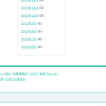
2025年12月
(6)
2025年11月
(1)
2025年10月
(3)
2025年9月
(1)
2025年8月
(1)
2025年7月
(3)
2025年6月
(2)
ント紹介
|
合格体験記
|
ブログ
|
校舎アルバム
|
請求
|
入学のお申込み