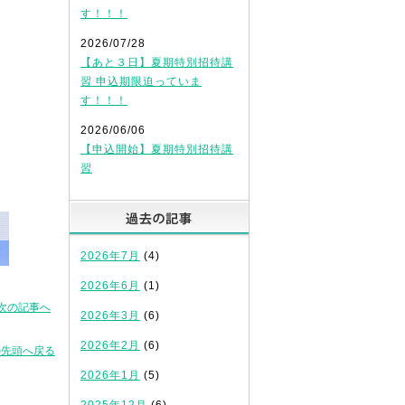
す！！！
2026/07/28
【あと３日】夏期特別招待講
習 申込期限迫っていま
す！！！
2026/06/06
【申込開始】夏期特別招待講
習
過去の記事
2026年7月
(4)
2026年6月
(1)
次の記事へ
2026年3月
(6)
2026年2月
(6)
の先頭へ戻る
2026年1月
(5)