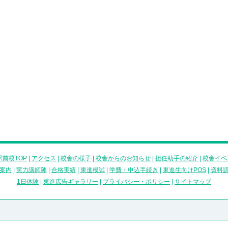
前校TOP
|
アクセス
|
校舎の様子
|
校舎からのお知らせ
|
担任助手の紹介
|
校舎イベ
案内
|
実力講師陣
|
合格実績
|
東進模試
|
学費・申込手続き
|
東進生向けPOS
|
資料
1日体験
|
東進広告ギャラリー
|
プライバシー・ポリシー
|
サイトマップ