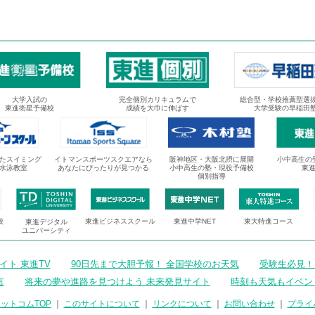
大学入試の
完全個別カリキュラムで
総合型・学校推薦型選
東進衛星予備校
成績を大巾に伸ばす
大学受験の早稲田
たスイミング
イトマンスポーツスクエアなら
阪神地区・大阪北摂に展開
小中高生の
水泳教室
あなたにぴったりが見つかる
小中高生の塾・現役予備校
東
個別指導
校
東進ビジネススクール
東進中学NET
東大特進コース
東進デジタル
ユニバーシティ
ト 東進TV
90日先まで大胆予報！ 全国学校のお天気
受験生必見！
言
将来の夢や進路を見つけよう 未来発見サイト
時刻も天気もイベン
ットコムTOP
｜
このサイトについて
｜
リンクについて
｜
お問い合わせ
｜
プライ