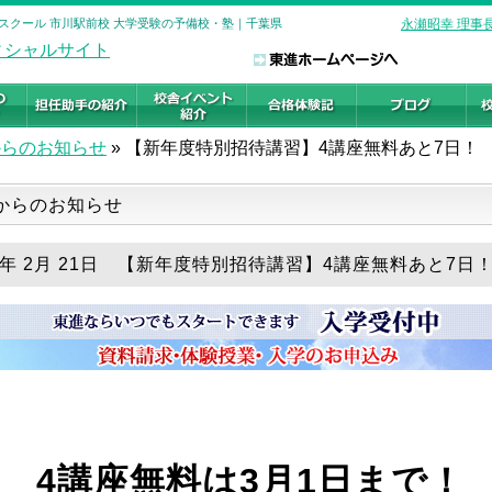
イスクール 市川駅前校 大学受験の予備校・塾｜千葉県
永瀬昭幸 理事
からのお知らせ
»
【新年度特別招待講習】4講座無料あと7日！
からのお知らせ
26年 2月 21日 【新年度特別招待講習】4講座無料あと7日
4講座無料は3月1日まで！