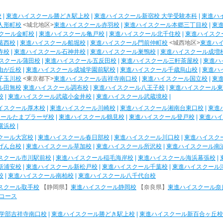
校
|
東進ハイスクール勝どき駅上校
|
東進ハイスクール新宿校 大学受験本科
|
東進ハ
人形町校
<城北地区>
東進ハイスクール赤羽校
|
東進ハイスクール本郷三丁目校
|
東
クール金町校
|
東進ハイスクール亀戸校
|
東進ハイスクール北千住校
|
東進ハイスク
葛西校
|
東進ハイスクール船堀校
|
東進ハイスクール門前仲町校
<城西地区>
東進ハ
寺校
|
東進ハイスクール石神井校
|
東進ハイスクール巣鴨校
|
東進ハイスクール成増
スクール蒲田校
|
東進ハイスクール五反田校
|
東進ハイスクール三軒茶屋校
|
東進ハ
由が丘校
|
東進ハイスクール成城学園前駅校
|
東進ハイスクール千歳烏山校
|
東進ハ
子玉川校
<東京都下>
東進ハイスクール吉祥寺南口校
|
東進ハイスクール国立校
|
東
ル田無校
東進ハイスクール調布校
|
東進ハイスクール八王子校
|
東進ハイスクール東
校
|
東進ハイスクール武蔵小金井校
|
東進ハイスクール武蔵境校
|
イスクール厚木校
|
東進ハイスクール川崎校
|
東進ハイスクール湘南台東口校
|
東進
クールたまプラーザ校
|
東進ハイスクール鶴見校
|
東進ハイスクール登戸校
|
東進ハイ
横浜校
|
クール大宮校
|
東進ハイスクール春日部校
|
東進ハイスクール川口校
|
東進ハイスク
げん台校
|
東進ハイスクール草加校
|
東進ハイスクール所沢校
|
東進ハイスクール南
スクール市川駅前校
|
東進ハイスクール稲毛海岸校
|
東進ハイスクール海浜幕張校
|
新浦安校
|
東進ハイスクール新松戸校
|
東進ハイスクール千葉校
|
東進ハイスクール
校
|
東進ハイスクール南柏校
|
東進ハイスクール八千代台校
スクール取手校
【静岡県】
東進ハイスクール静岡校
【奈良県】
東進ハイスクール奈
コース
学部吉祥寺南口校
|
東進ハイスクール勝どき駅上校
|
東進ハイスクール新百合ヶ丘校