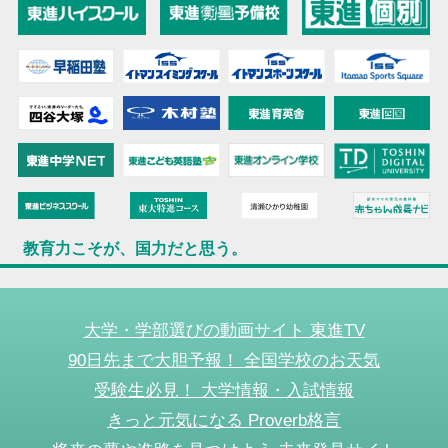
教育力こそが、国力だと思う。
大学・学部選びの動画サイト 東進TV
90日先まで大胆予報！ 全国学校のお天気
受験生必見！ 大学情報・入試情報
きっと元気になる Proverb格言